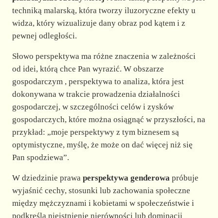
d
techniką malarską, która tworzy iluzoryczne efekty u
widza, który wizualizuje dany obraz pod kątem i z
e
pewnej odległości.
Słowo perspektywa ma różne znaczenia w zależności
o
od idei, którą chce Pan wyrazić. W obszarze
gospodarczym , perspektywa to analiza, która jest
dokonywana w trakcie prowadzenia działalności
gospodarczej, w szczególności celów i zysków
gospodarczych, które można osiągnąć w przyszłości, na
przykład: „moje perspektywy z tym biznesem są
optymistyczne, myślę, że może on dać więcej niż się
Pan spodziewa”.
W dziedzinie prawa
perspektywa genderowa
próbuje
wyjaśnić cechy, stosunki lub zachowania społeczne
między mężczyznami i kobietami w społeczeństwie i
podkreśla nieistnienie nierówności lub dominacji