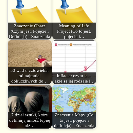
Znaczenie Obraz
Meaning of Life
(Czym jest, Pojęcie i
Project (Co to jest,
Definicja) - Znaczenia
pojęcie i…
50 wad u człowieka:
od najmniej
Inflacja: czym jest,
dokuczliwych do…
jakie są jej rodzaje i…
7 dzieł sztuki, które
Znaczenie Mapy (Co
definiują miłość lepiej
to jest, pojęcie i
niż…
definicja) - Znaczenia