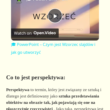
a
m
l
y
u
l
t
s
P
e
c
r
Watch on
e
l
e
🎓 PowerPoint – Czym jest Wzorzec slajdów i
n
a
jak go utworzyć
y
Co to jest perspektywa:
V
Perspektywa
to termin, który jest związany ze sztuką i
i
dlatego jest definiowany jako
sztuka przedstawiania
obiektów na obrazie tak, jak pojawiają się one na
płaszczyźnie rzeczywistej
. Jako taka, perspektywa jest