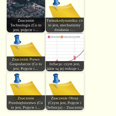
Znaczenie
Farmakodynamika: co
Technologia (Co to
to jest, mechanizmy
jest, pojęcie i…
działania -…
Znaczenie Prawo
Gospodarcze (Co to
Inflacja: czym jest,
jest, Pojęcie i…
jakie są jej rodzaje i…
Znaczenie
Znaczenie Obraz
Przedsiębiorstwo (Co
(Czym jest, Pojęcie i
to jest, Pojęcie i…
Definicja) – Znaczenia