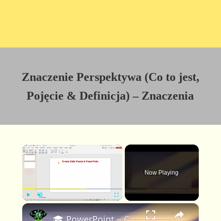
Znaczenie Perspektywa (Co to jest,
Pojęcie & Definicja) – Znaczenia
×
Now Playing
×
P
U
F
🎓 PowerPoint – Czym jest Wzorzec slajdów i jak go utworzyć
l
n
u