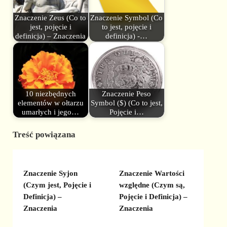
Znaczenie Zeus (Co to
Znaczenie Symbol (Co
jest, pojęcie i
to jest, pojęcie i
definicja) – Znaczenia
definicja) -…
10 niezbędnych
Znaczenie Peso
elementów w ołtarzu
Symbol ($) (Co to jest,
umarłych i jego…
Pojęcie i…
Treść powiązana
Znaczenie Syjon
Znaczenie Wartości
(Czym jest, Pojęcie i
względne (Czym są,
Definicja) –
Pojęcie i Definicja) –
Znaczenia
Znaczenia