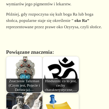
wymiarów jego pigmentów i lekarstw.
Później, gdy rozpoczyna się kult boga Ra lub boga
słońca, popularne staje się określenie ”
oko Ra”
reprezentowane przez prawe oko Ozyrysa, czyli słońce.
Powiązane znaczenia:
Znaczenie Talizman
Hinduizm: co to jest,
(Czym jest, Pojęcie i
cechy
Definicja)…
charakterystyczne,…