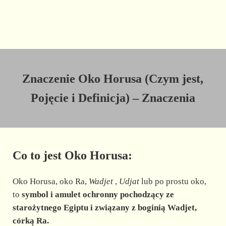
Znaczenie Oko Horusa (Czym jest,
Pojęcie i Definicja) – Znaczenia
Co to jest Oko Horusa:
Oko Horusa, oko Ra,
Wadjet
,
Udjat
lub po prostu oko,
to
symbol i amulet ochronny pochodzący ze
starożytnego Egiptu i związany z boginią Wadjet,
córką Ra.