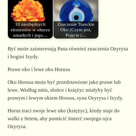
10 niezbędnych
Znaczenie Tureckie
elementów w ołtarzu
Oko (Czym jest,
umarłych i jego…
Pojęcie i…
Być może zainteresują Pana również znaczenia Ozyrysa
i bogini Izydy.
Prawe oko i lewe oko Horusa
Oko Horusa może być przedstawione jako prawe lub
lewe. Według mitu, słońce i księżyc miałyby być
prawym i lewym okiem Horusa, syna Ozyrysa i Izydy.
Horus traci swoje lewe oko (księżyc), kiedy staje do
walki z Setem, aby pomścić śmierć swojego ojca
Ozyrysa.