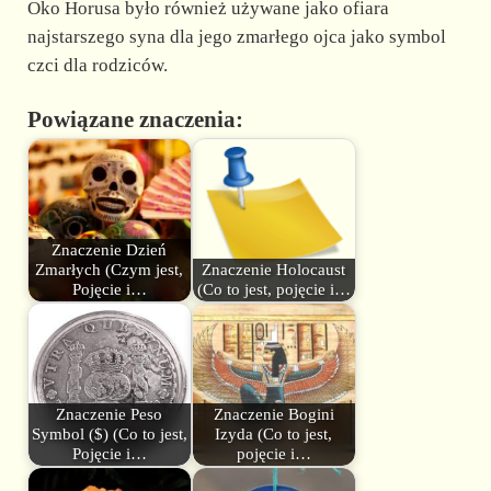
Oko Horusa było również używane jako ofiara
najstarszego syna dla jego zmarłego ojca jako symbol
czci dla rodziców.
Powiązane znaczenia:
Znaczenie Dzień
Zmarłych (Czym jest,
Znaczenie Holocaust
Pojęcie i…
(Co to jest, pojęcie i…
Znaczenie Peso
Znaczenie Bogini
Symbol ($) (Co to jest,
Izyda (Co to jest,
Pojęcie i…
pojęcie i…