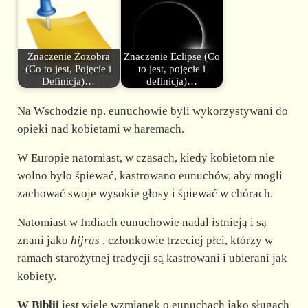
Znaczenie Zozobra
Znaczenie Eclipse (Co
(Co to jest, Pojęcie i
to jest, pojęcie i
Definicja)…
definicja)…
Na Wschodzie np. eunuchowie byli wykorzystywani do
opieki nad kobietami w haremach.
W Europie natomiast, w czasach, kiedy kobietom nie
wolno było śpiewać, kastrowano eunuchów, aby mogli
zachować swoje wysokie głosy i śpiewać w chórach.
Natomiast w Indiach eunuchowie nadal istnieją i są
znani jako
hijras
, członkowie trzeciej płci, którzy w
ramach starożytnej tradycji są kastrowani i ubierani jak
kobiety.
W Biblii
jest wiele wzmianek o eunuchach jako sługach