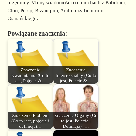
urzędnicy. Mamy wiadomości o eunuchach z Babilonu,
Chin, Persji, Bizancjum, Arabii czy Imperium
Osmańskiego.
Powiązane znaczenia:
Znaczenie
Znaczenie
Kwarantanna (Co to
Interseksualny (Co to
jest, Pojęcie &…
jest, Pojęcie &…
Znaczenie Problem
Znaczenie Organy (Co
(Co to jest, pojęcie i
to jest, Pojęcie i
definicja)…
Definicja) -…