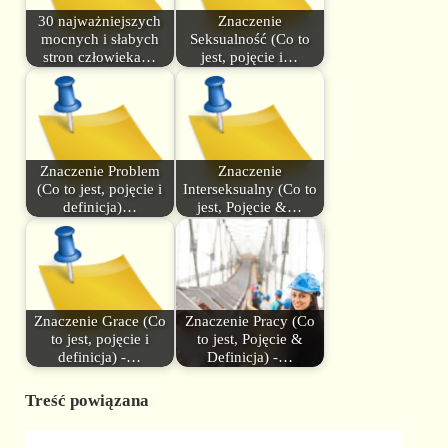
30 najważniejszych
Znaczenie
mocnych i słabych
Seksualność (Co to
stron człowieka…
jest, pojęcie i…
Znaczenie Problem
Znaczenie
(Co to jest, pojęcie i
Interseksualny (Co to
definicja)…
jest, Pojęcie &…
Znaczenie Grace (Co
Znaczenie Pracy (Co
to jest, pojęcie i
to jest, Pojęcie &
definicja) -…
Definicja) -…
Treść powiązana