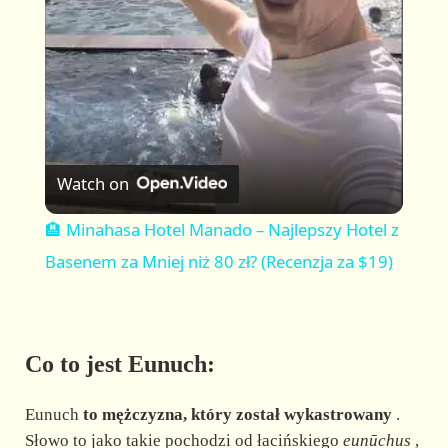
a
y
V
Watch on
i
🏨 Minahasa Hotel Manado – Najlepszy Hotel z
Basenem za Mniej niż 80 zł? (Recenzja za $19)
d
e
Co to jest Eunuch:
o
Eunuch
to mężczyzna, który został wykastrowany
.
Słowo to jako takie pochodzi od łacińskiego
eunūchus
,