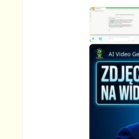
P
U
l
n
a
m
y
u
t
e