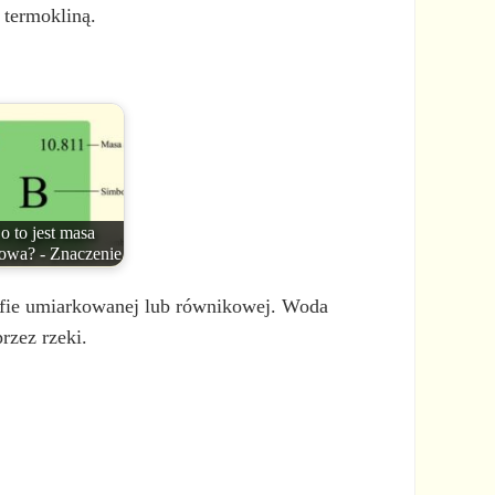
termokliną.
o to jest masa
owa? - Znaczenie
refie umiarkowanej lub równikowej. Woda
rzez rzeki.