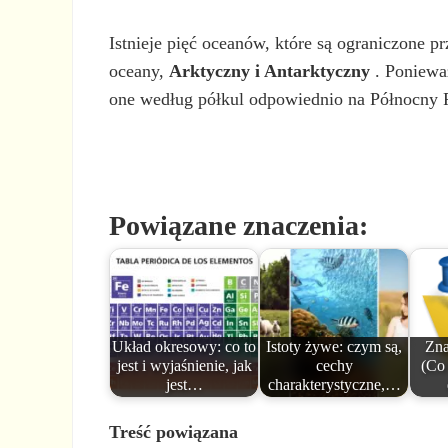
Istnieje pięć oceanów, które są ograniczone 
oceany,
Arktyczny i Antarktyczny
. Ponieważ
one według półkul odpowiednio na Północny P
Powiązane znaczenia:
Układ okresowy: co to
Istoty żywe: czym są,
Zna
jest i wyjaśnienie, jak
cechy
(Co 
jest…
charakterystyczne,…
Treść powiązana