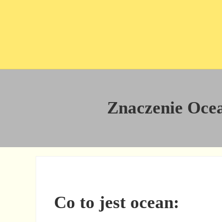
Przejdź do treści
Skip to site footer
Znaczenie Ocean
Co to jest ocean: