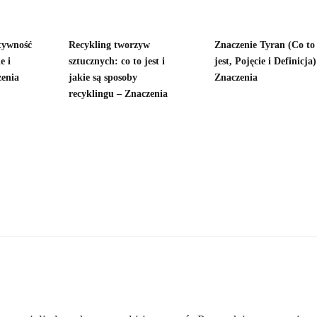
tywność
Recykling tworzyw
Znaczenie Tyran (Co to
e i
sztucznych: co to jest i
jest, Pojęcie i Definicja)
zenia
jakie są sposoby
Znaczenia
recyklingu – Znaczenia