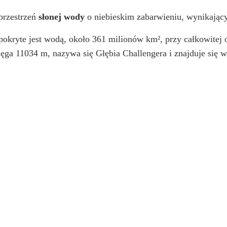
 przestrzeń
słonej wody
o niebieskim zabarwieniu, wynikając
okryte jest wodą, około 361 milionów km², przy całkowitej 
ięga 11034 m, nazywa się Głębia Challengera i znajduje się