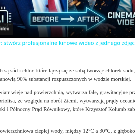
a
y
: stwórz profesjonalne kinowe wideo z jednego zdjęc
V
i
 są sód i chlor, które łączą się ze sobą tworząc chlorek sod
 stanowią 90% substancji rozpuszczonych w wodzie morskiej.
d
wiatr wieje nad powierzchnią, wytwarza fale, grawitacyjne pr
oriolisa, ze względu na obrót Ziemi, wytwarzają prądy oceani
e
yjski i Północny Prąd Równikowy, które Krzysztof Kolumb za
o
powierzchniowa ciepłej wody, między 12°C a 30°C, z głęboko