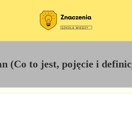
Szkoła wiedzy
Znaczenia
 (Co to jest, pojęcie i defini