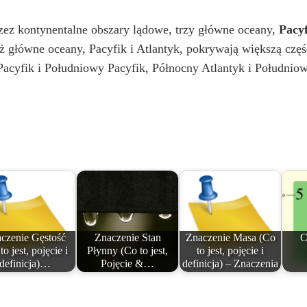
przez kontynentalne obszary lądowe, trzy główne oceany,
Pacyf
 główne oceany, Pacyfik i Atlantyk, pokrywają większą część 
acyfik i Południowy Pacyfik, Północny Atlantyk i Południow
czenie Gęstość
Znaczenie Stan
Znaczenie Masa (Co
C
to jest, pojęcie i
Płynny (Co to jest,
to jest, pojęcie i
definicja)…
Pojęcie &…
definicja) – Znaczenia