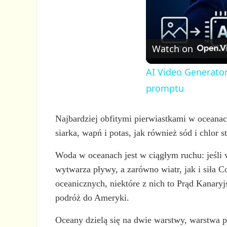
Watch on
AI Video Generator
promptu
Najbardziej obfitymi pierwiastkami w oceanach
siarka, wapń i potas, jak również sód i chlor
Woda w oceanach jest w ciągłym ruchu: jeśli 
wytwarza pływy, a zarówno wiatr, jak i siła C
oceanicznych, niektóre z nich to Prąd Kanar
podróż do Ameryki.
Oceany dzielą się na dwie warstwy, warstwa 