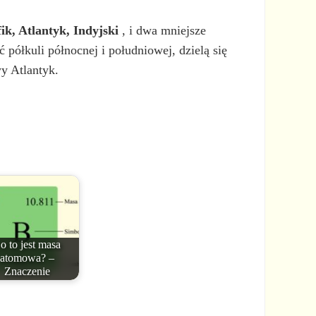
ik, Atlantyk, Indyjski
, i dwa mniejsze
półkuli północnej i południowej, dzielą się
y Atlantyk.
o to jest masa
atomowa? –
Znaczenie