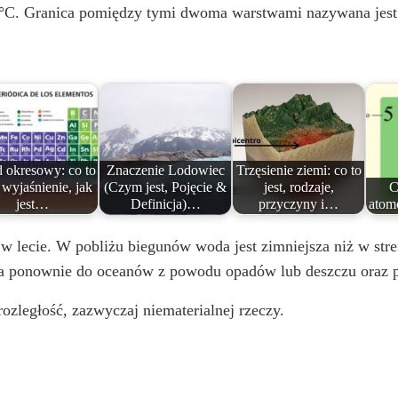
1°C. Granica pomiędzy tymi dwoma warstwami nazywana jest 
 okresowy: co to
Znaczenie Lodowiec
Trzęsienie ziemi: co to
i wyjaśnienie, jak
(Czym jest, Pojęcie &
jest, rodzaje,
C
jest…
Definicja)…
przyczyny i…
atom
 w lecie. W pobliżu biegunów woda jest zimniejsza niż w st
a ponownie do oceanów z powodu opadów lub deszczu oraz p
rozległość, zazwyczaj niematerialnej rzeczy.