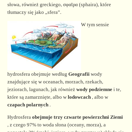
słowa, również greckiego, σφαῖρα (sphaira), które
tłumaczy się jako „sfera”.
W tym sensie
hydrosfera obejmuje według
Geografii
wody
znajdujące się w oceanach, morzach, rzekach,
jeziorach, lagunach, jak również
wody podziemne
i te,
które są zamarznięte, albo w
lodowcach
, albo w
czapach polarnych
.
Hydrosfera
obejmuje trzy czwarte powierzchni Ziemi
, z czego 97% to woda słona (oceany, morza), a