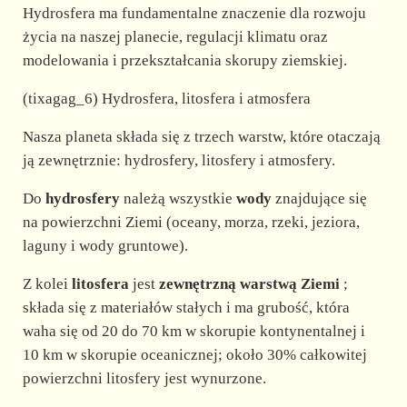
Hydrosfera ma fundamentalne znaczenie dla rozwoju
życia na naszej planecie, regulacji klimatu oraz
modelowania i przekształcania skorupy ziemskiej.
(tixagag_6) Hydrosfera, litosfera i atmosfera
Nasza planeta składa się z trzech warstw, które otaczają
ją zewnętrznie: hydrosfery, litosfery i atmosfery.
Do
hydrosfery
należą wszystkie
wody
znajdujące się
na powierzchni Ziemi (oceany, morza, rzeki, jeziora,
laguny i wody gruntowe).
Z kolei
litosfera
jest
zewnętrzną warstwą Ziemi
;
składa się z materiałów stałych i ma grubość, która
waha się od 20 do 70 km w skorupie kontynentalnej i
10 km w skorupie oceanicznej; około 30% całkowitej
powierzchni litosfery jest wynurzone.