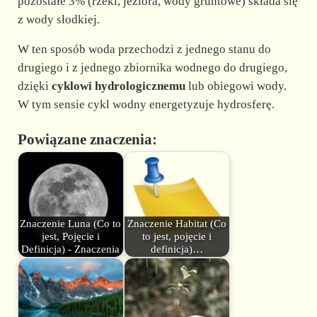
pozostałe 3% (rzeki, jeziora, wody gruntowe) składa się
z wody słodkiej.
W ten sposób woda przechodzi z jednego stanu do
drugiego i z jednego zbiornika wodnego do drugiego,
dzięki
cyklowi hydrologicznemu
lub obiegowi wody.
W tym sensie cykl wodny energetyzuje hydrosferę.
Powiązane znaczenia:
Znaczenie Luna (Co to
Znaczenie Habitat (Co
jest, Pojęcie i
to jest, pojęcie i
Definicja) - Znaczenia
definicja)…