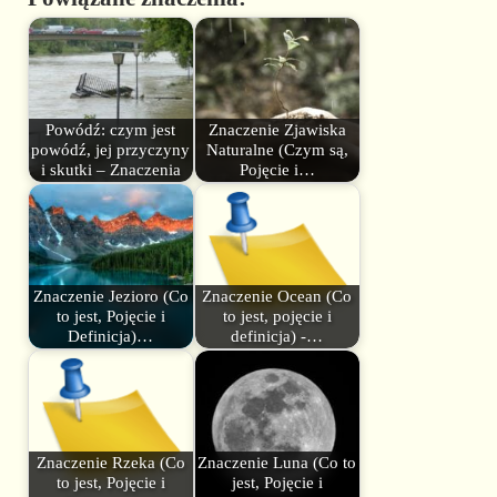
Powódź: czym jest
Znaczenie Zjawiska
powódź, jej przyczyny
Naturalne (Czym są,
i skutki – Znaczenia
Pojęcie i…
Znaczenie Jezioro (Co
Znaczenie Ocean (Co
to jest, Pojęcie i
to jest, pojęcie i
Definicja)…
definicja) -…
Znaczenie Rzeka (Co
Znaczenie Luna (Co to
to jest, Pojęcie i
jest, Pojęcie i