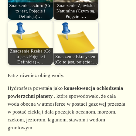
Znaczenie Jezioro (Co
Znaczenie Zjawiska
to jest, Pojęcie i
Naturalne (Czym są,
Definicja)…
Pojęcie i…
Znaczenie Rzeka (Co
to jest, Pojęcie i
Znaczenie Ekosystem
Definicja) -…
(Co to jest, pojęcie i…
Patrz również obieg wody.
Hydrosfera powstała jako
konsekwencja ochłodzenia
powierzchni planety
, które spowodowało, że cała
woda obecna w atmosferze w postaci gazowej przeszła
w postać ciekłą i dała początek oceanom, morzom,
rzekom, jeziorom, lagunom, stawom i wodom
gruntowym.