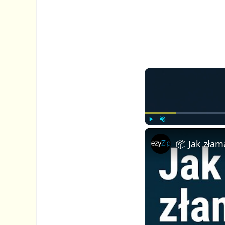
P
U
l
n
a
m
y
u
t
e