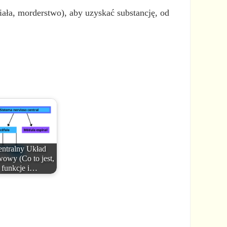
iała, morderstwo), aby uzyskać substancję, od
ntralny Układ
owy (Co to jest,
funkcje i…