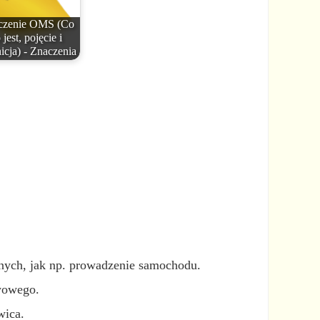
czenie OMS (Co
 jest, pojęcie i
nicja) - Znaczenia
innych, jak np. prowadzenie samochodu.
rwowego.
wica.