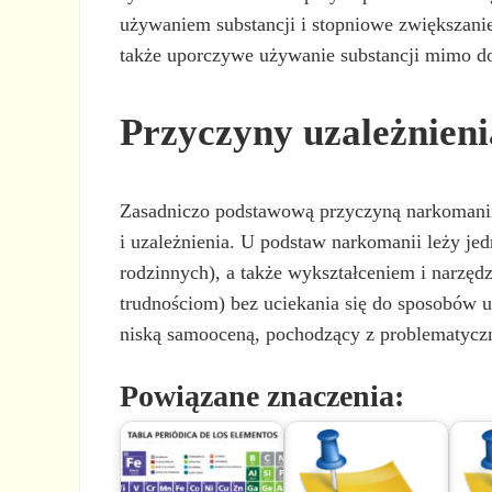
używaniem substancji i stopniowe zwiększanie
także uporczywe używanie substancji mimo do
Przyczyny uzależnien
Zasadniczo podstawową przyczyną narkomanii j
i uzależnienia. U podstaw narkomanii leży jed
rodzinnych), a także wykształceniem i narzęd
trudnościom) bez uciekania się do sposobów uc
niską samooceną, pochodzący z problematyczn
Powiązane znaczenia: