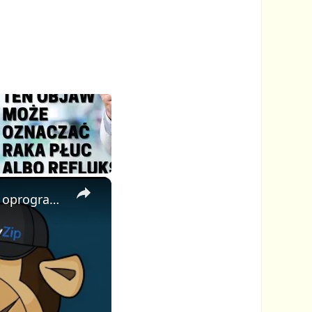
×
📦 Jak złamać hasło do pliku ZIP online za darmo | Bez instalacji oprogramowania