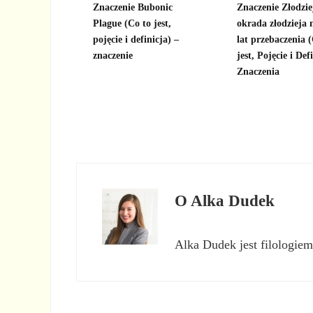
Znaczenie Bubonic
Znaczenie Złodzie
Plague (Co to jest,
okrada złodzieja 
pojęcie i definicja) –
lat przebaczenia 
znaczenie
jest, Pojęcie i Def
Znaczenia
O
Alka Dudek
Alka Dudek jest filologiem