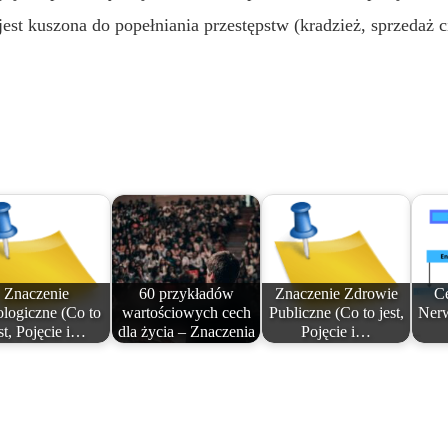
est kuszona do popełniania przestępstw (kradzież, sprzedaż c
Znaczenie
60 przykładów
Znaczenie Zdrowie
Ce
ologiczne (Co to
wartościowych cech
Publiczne (Co to jest,
Nerw
st, Pojęcie i…
dla życia – Znaczenia
Pojęcie i…