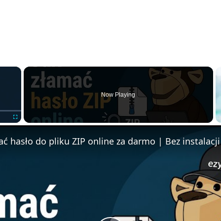
×
Now Playing
F
u
l
l
s
c
r
e