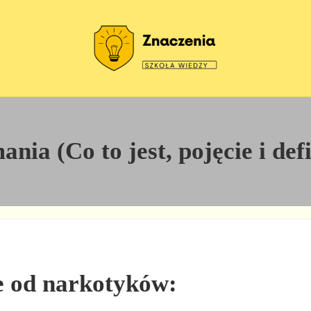
Szkoła wiedzy
Znaczenia
ia (Co to jest, pojęcie i def
e od narkotyków: