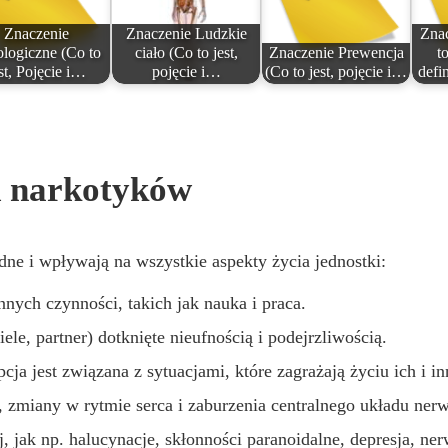
Znaczenie
Znaczenie Ludzkie
Zna
ologiczne (Co to
ciało (Co to jest,
Znaczenie Prewencja
to
st, Pojęcie i…
pojęcie i…
(Co to jest, pojęcie i…
defi
d narkotyków
dne i wpływają na wszystkie aspekty życia jednostki:
ych czynności, takich jak nauka i praca.
iele, partner) dotknięte nieufnością i podejrzliwością.
cja jest związana z sytuacjami, które zagrażają życiu ich i 
i, zmiany w rytmie serca i zaburzenia centralnego układu ne
 jak np. halucynacje, skłonności paranoidalne, depresja, ner