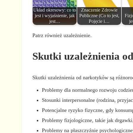
Układ okresowy: co to
Znaczenie Zdrowie
jest i wyjaśnienie, jak
Publiczne (Co to jest,
Fizj
jest…
Pojęcie i…
je
Patrz również uzależnienie.
Skutki uzależnienia o
Skutki uzależnienia od narkotyków są różnoro
Problemy dla normalnego rozwoju codzienn
Stosunki interpersonalne (rodzina, przyjac
Potencjalne ryzyko fizyczne, gdy konsump
Problemy fizjologiczne, takie jak drgawk
Problemy na płaszczyźnie psychologicznej,