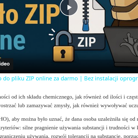
e
n
P
l
a
y
o do pliku ZIP online za darmo | Bez instalacji opr
V
ości od ich składu chemicznego, jak również od ilości i częs
trzać lub zamazywać zmysły, jak również wywoływać uczucia e
i
), aby można było uznać, że dana osoba uzależniła się od 
d
ryteriów: silne pragnienie używania substancji i trudności w
graniczeniu używania, rozwój tolerancji na substancję, porz