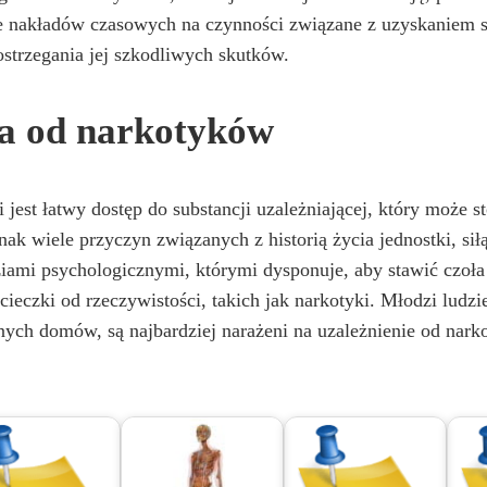
e
 nakładów czasowych na czynności związane z uzyskaniem sub
strzegania jej szkodliwych skutków.
o
ia od narkotyków
est łatwy dostęp do substancji uzależniającej, który może 
nak wiele przyczyn związanych z historią życia jednostki, sił
ziami psychologicznymi, którymi dysponuje, aby stawić czoła
ieczki od rzeczywistości, takich jak narkotyki. Młodzi ludzi
ych domów, są najbardziej narażeni na uzależnienie od nark