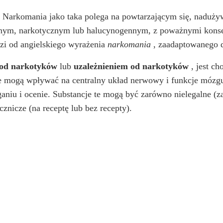
 Narkomania jako taka polega na powtarzającym się, naduż
syjnym, narkotycznym lub halucynogennym, z poważnymi kons
dzi od angielskiego wyrażenia
narkomania
, zaadaptowanego d
 od narkotyków
lub
uzależnieniem od narkotyków
, jest ch
tóre mogą wpływać na centralny układ nerwowy i funkcje móz
eganiu i ocenie. Substancje te mogą być zarówno nielegalne
cznicze (na receptę lub bez recepty).