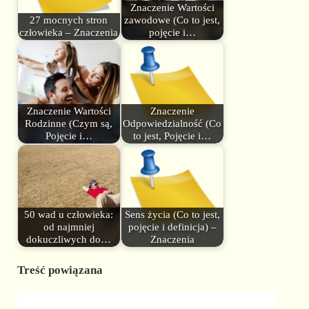
Znaczenie Wartości
27 mocnych stron
zawodowe (Co to jest,
człowieka – Znaczenia
pojęcie i…
Znaczenie Wartości
Znaczenie
Rodzinne (Czym są,
Odpowiedzialność (Co
Pojęcie i…
to jest, Pojęcie i…
50 wad u człowieka:
Sens życia (Co to jest,
od najmniej
pojęcie i definicja) –
dokuczliwych do…
Znaczenia
Treść powiązana