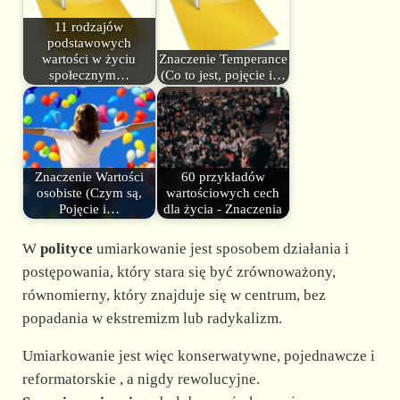
11 rodzajów
podstawowych
wartości w życiu
Znaczenie Temperance
społecznym…
(Co to jest, pojęcie i…
Znaczenie Wartości
60 przykładów
osobiste (Czym są,
wartościowych cech
Pojęcie i…
dla życia - Znaczenia
W
polityce
umiarkowanie jest sposobem działania i
postępowania, który stara się być zrównoważony,
równomierny, który znajduje się w centrum, bez
popadania w ekstremizm lub radykalizm.
Umiarkowanie jest więc konserwatywne, pojednawcze i
reformatorskie , a nigdy rewolucyjne.