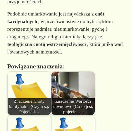
przyjemnościach.
Podobnie umiarkowanie jest największą z
cnót
kardynalnych
, w przeciwieństwie do hybris, która
reprezentuje nadmiar, nieumiarkowanie, pychę i
arogancję. Dlatego religia katolicka łączy ją z
teologiczną cnotą wstrzemięźliwości
, która unika wad
i światowych namiętności.
Powiązane znaczenia:
Znaczenie Cnoty
Znaczenie Wartości
kardynalne (Czym są,
zawodowe (Co to jest,
Pojęcie i…
pojęcie i…