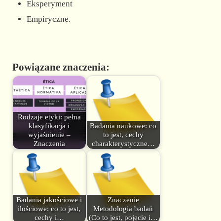
Eksperyment
Empiryczne.
Powiązane znaczenia:
Rodzaje etyki: pełna
klasyfikacja i
Badania naukowe: co
wyjaśnienie –
to jest, cechy
Znaczenia
charakterystyczne…
Badania jakościowe i
Znaczenie
ilościowe: co to jest,
Metodologia badań
cechy i…
(Co to jest, pojęcie i…