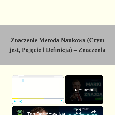
Znaczenie Metoda Naukowa (Czym
jest, Pojęcie i Definicja) – Znaczenia
×
Now Playing
×
P
U
F
Ten Darmowy Katalog Pozwala Markom Cię Znaleźć — Z Twoimi Stawkami Już Wyświetlonymi
l
n
u