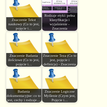
Rodzaje etyki: pełna
Znaczenie Tekst
klasyfikacja i
naukowy (Co to jest,
wyjaśnienie -
pojęcie i…
Znaczenia
Znaczenie Badania
Znaczenie Teza (Co to
ilościowe (Co to jest,
jest, pojęcie i
pojęcie i…
definicja) - Znaczenia
Badania
Znaczenie Logiczne
dokumentacyjne: co to
Myślenie (Czym jest,
jest, cechy i rodzaje…
Pojęcie i…