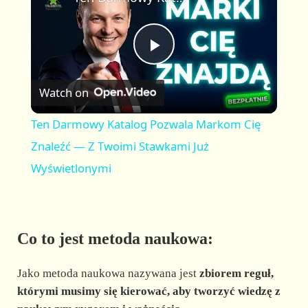
a
m
l
y
u
l
t
s
P
e
c
r
Watch on
e
l
e
Ten Darmowy Katalog Pozwala Markom Cię
n
a
Znaleźć — Z Twoimi Stawkami Już
Wyświetlonymi
y
V
Co to jest metoda naukowa:
i
Jako metoda naukowa nazywana jest
zbiorem reguł,
którymi musimy się kierować, aby tworzyć wiedzę z