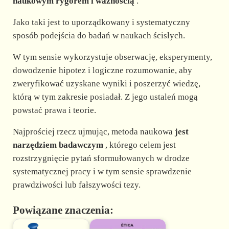
d
naukowym rygorem i ważnością
.
Jako taki jest to uporządkowany i systematyczny
e
sposób podejścia do badań w naukach ścisłych.
W tym sensie wykorzystuje obserwację, eksperymenty,
o
dowodzenie hipotez i logiczne rozumowanie, aby
zweryfikować uzyskane wyniki i poszerzyć wiedzę,
którą w tym zakresie posiadał. Z jego ustaleń mogą
powstać prawa i teorie.
Najprościej rzecz ujmując, metoda naukowa
jest
narzędziem badawczym
, którego celem jest
rozstrzygnięcie pytań sformułowanych w drodze
systematycznej pracy i w tym sensie sprawdzenie
prawdziwości lub fałszywości tezy.
Powiązane znaczenia: