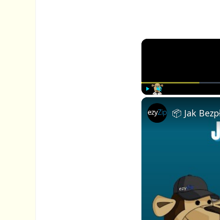
P
U
l
n
a
m
y
u
t
e