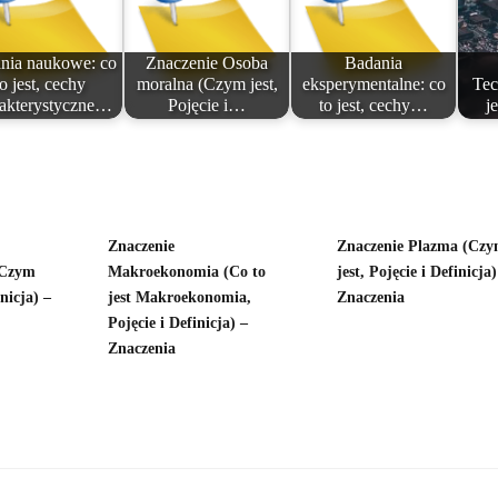
nia naukowe: co
Znaczenie Osoba
Badania
to jest, cechy
moralna (Czym jest,
eksperymentalne: co
Tec
rakterystyczne…
Pojęcie i…
to jest, cechy…
j
Znaczenie
Znaczenie Plazma (Cz
(Czym
Makroekonomia (Co to
jest, Pojęcie i Definicja)
inicja) –
jest Makroekonomia,
Znaczenia
Pojęcie i Definicja) –
Znaczenia