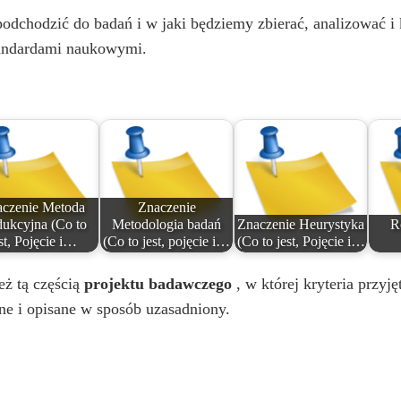
o
dchodzić do badań i w jaki będziemy zbierać, analizować i 
standardami naukowymi.
czenie Metoda
Znaczenie
ukcyjna (Co to
Metodologia badań
Znaczenie Heurystyka
R
st, Pojęcie i…
(Co to jest, pojęcie i…
(Co to jest, Pojęcie i…
eż tą częścią
projektu badawczego
, w której kryteria przyj
e i opisane w sposób uzasadniony.