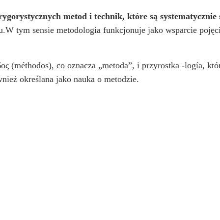
ygorystycznych metod i technik, które są systematyczni
u.W tym sensie metodologia funkcjonuje jako wsparcie pojęci
ς (méthodos), co oznacza „metoda”, i przyrostka -logía, któ
ównież określana jako nauka o metodzie.