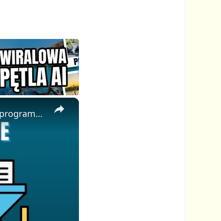
×
📦 Jak Bezpłatnie Rozpakować Pliki EXE Online │ Bez Instalacji Oprogramowania