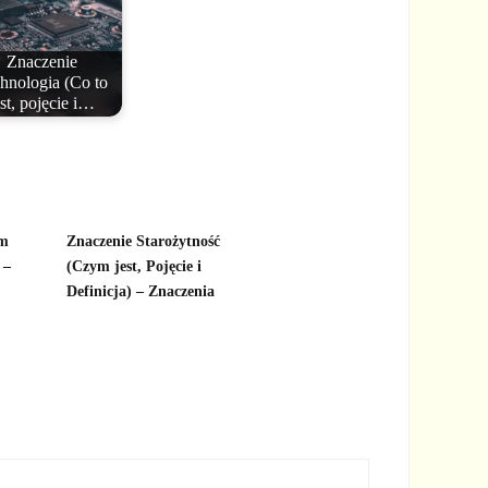
Znaczenie
hnologia (Co to
est, pojęcie i…
ym
Znaczenie Starożytność
 –
(Czym jest, Pojęcie i
Definicja) – Znaczenia