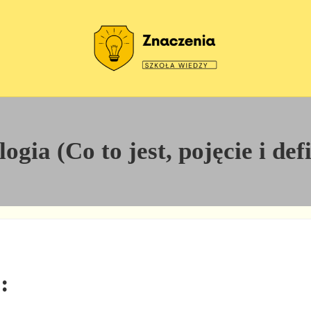
Szkoła wiedzy
Znaczenia
gia (Co to jest, pojęcie i def
: