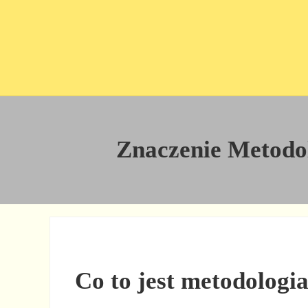
Przejdź do treści
Skip to site footer
Znaczenie Metodolo
Co to jest metodologia