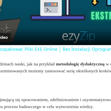
l
a
y
Rozpakować Pliki EXE Online │ Bez Instalacji Oprog
V
zinach nauki, jak na przykład
metodologię dydaktyczną
w e
erminowanych możemy zastosować serię określonych kroków,
i
d
ajmującą się opracowaniem, zdefiniowaniem i usystematyzowa
e
ju procesu badawczego w celu wytworzenia wiedzy.