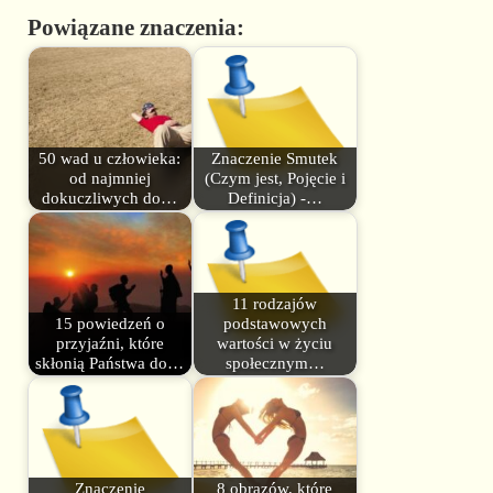
Powiązane znaczenia:
50 wad u człowieka:
Znaczenie Smutek
od najmniej
(Czym jest, Pojęcie i
dokuczliwych do…
Definicja) -…
11 rodzajów
15 powiedzeń o
podstawowych
przyjaźni, które
wartości w życiu
skłonią Państwa do…
społecznym…
Znaczenie
8 obrazów, które