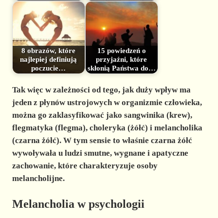
8 obrazów, które
15 powiedzeń o
najlepiej definiują
przyjaźni, które
poczucie…
skłonią Państwa do…
Tak więc w zależności od tego, jak duży wpływ ma
jeden z płynów ustrojowych w organizmie człowieka,
można go zaklasyfikować jako sangwinika (krew),
flegmatyka (flegma), choleryka (żółć) i melancholika
(czarna żółć). W tym sensie to właśnie czarna żółć
wywoływała u ludzi smutne, wygnane i apatyczne
zachowanie, które charakteryzuje osoby
melancholijne.
Melancholia w psychologii