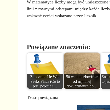
W matematyce liczby mogą być umieszczone w
linii z równymi odstępami między każdą liczb
wskazać części wskazane przez licznik.
Powiązane znaczenia:
Znaczenie He Who
50 wad u człowieka:
Znacz
Seeks Finds (Co to
od najmniej
to jes
jest, pojęcie i…
dokuczliwych do…
Treść powiązana