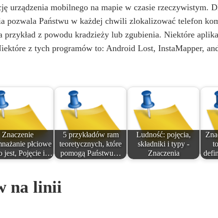
ację urządzenia mobilnego na mapie w czasie rzeczywistym. 
ia pozwala Państwu w każdej chwili zlokalizować telefon k
przykład z powodu kradzieży lub zgubienia. Niektóre aplikac
ektóre z tych programów to: Android Lost, InstaMapper, an
Znaczenie
5 przykładów ram
Ludność: pojęcia,
Zna
nażanie płciowe
teoretycznych, które
składniki i typy -
to
o jest, Pojęcie i…
pomogą Państwu…
Znaczenia
defi
na linii