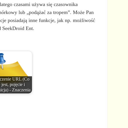
Dlatego czasami używa się czasownika
omórkowy lub „podążać za tropem”. Może Pan
je posiadają inne funkcje, jak np. możliwość
d SeekDroid Ent.
czenie URL (Co
 jest, pojęcie i
nicja) - Znaczenia