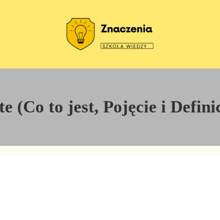
Szkoła wiedzy
Znaczenia
 (Co to jest, Pojęcie i Defin