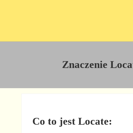
Przejdź do treści
Skip to site footer
Znaczenie Locate
Co to jest Locate: