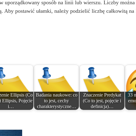
 uporządkowany sposób na linii lub wierszu. Liczby można 
ą. Aby postawić ułamki, należy podzielić liczbę całkowitą na
enie Ellipsis (Co
Badania naukowe: co
Znaczenie Predykat
33 n
t Ellipsis, Pojęcie
to jest, cechy
(Co to jest, pojęcie i
emo
i…
charakterystyczne…
definicja)…