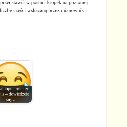
przedstawić w postaci kropek na poziomej
 liczbę części wskazaną przez mianownik i
ajpopularniejsze
jis – dowiedzcie
się…