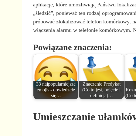
aplikacje, które umożliwiają Państwu lokaliz
„śledzić”, ponieważ ten rodzaj oprogramowan
próbować zlokalizować telefon komórkowy, na 
włączenia alarmu w telefonie komórkowym. Ni
Powiązane znaczenia:
33 najpopularniejsze
Znaczenie Predykat
emojis - dowiedzcie
(Co to jest, pojęcie i
Rozm
się…
definicja)…
(Co t
Umieszczanie ułamków 