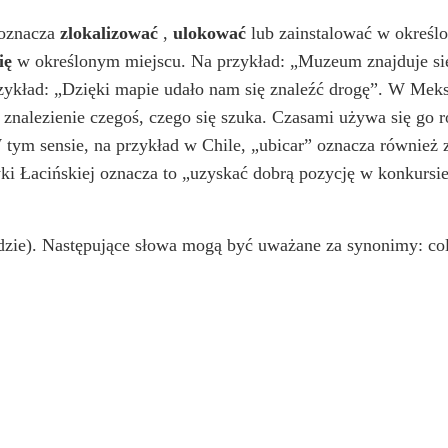
 oznacza
zlokalizować
,
ulokować
lub zainstalować w określo
ię
w określonym miejscu. Na przykład: „Muzeum znajduje się
ykład: „Dzięki mapie udało nam się znaleźć drogę”. W Meksy
ub znalezienie czegoś, czego się szuka. Czasami używa się go
W tym sensie, na przykład w Chile, „ubicar” oznacza również 
ki Łacińskiej oznacza to „uzyskać dobrą pozycję w konkursi
dzie). Następujące słowa mogą być uważane za synonimy: colocar