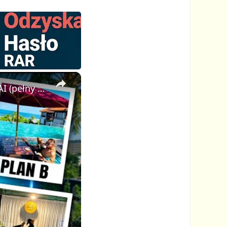
×
Jak stworzyłem wirusowe wideo Plan A Plan B w pętli z pomocą AI (pełny poradnik FlexClip)