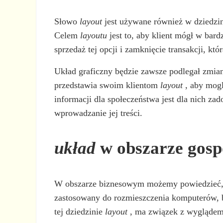
Słowo
layout
jest używane również w dziedzini
Celem
layoutu
jest to, aby klient mógł w bard
sprzedaż tej opcji i zamknięcie transakcji, k
Układ graficzny będzie zawsze podlegał zmia
przedstawia swoim klientom
layout
, aby mogl
informacji dla społeczeństwa jest dla nich za
wprowadzanie jej treści.
układ
w obszarze gos
W obszarze biznesowym możemy powiedzieć, że 
zastosowany do rozmieszczenia komputerów, biu
tej dziedzinie
layout
, ma związek z wyglądem 