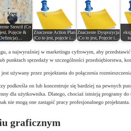
enie Stencil (Co
 jest, Pojęcie &
Znaczenie Action Plan
Znaczenie Dyspozycja
eks
Definicja)…
(Co to jest, pojęcie i…
(Co to jest, Pojęcie i…
t
gu, a najwyraźniej w marketingu cyfrowym, aby przedstawić 
lub punktach sprzedaży w szczególności przedsiębiorstwa, ko
t
jest używany przez projektanta do połączenia rozmieszczeni
zy podkreśla on lub koncentruje się bardziej na pewnych punk
emny dla użytkownika. Dlatego, chociaż istnieją programy do
ak nie mogą one zastąpić pracy profesjonalnego projektanta.
iu graficznym