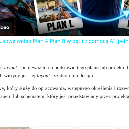
a
y
usowe wideo Plan A Plan B w pętli z pomocą AI (pełn
V
i
ąć
layout
, ponieważ to na podstawie tego planu lub projektu 
 witryny jest jej
layout
, szablon lub design.
d
y, który służy do opracowania, wstępnego określenia i rozw
anem lub schematem, który jest przedstawiany przez projekta
e
o