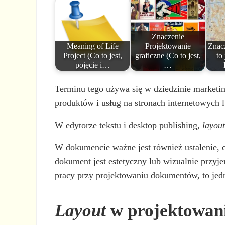
Znaczenie
Meaning of Life
Projektowanie
Znacz
Project (Co to jest,
graficzne (Co to jest,
to
pojęcie i…
…
Terminu tego używa się w dziedzinie marketin
produktów i usług na stronach internetowych 
W edytorze tekstu i desktop publishing,
layou
W dokumencie ważne jest również ustalenie, c
dokument jest estetyczny lub wizualnie przyj
pracy przy projektowaniu dokumentów, to jedn
Layout
w projektowan