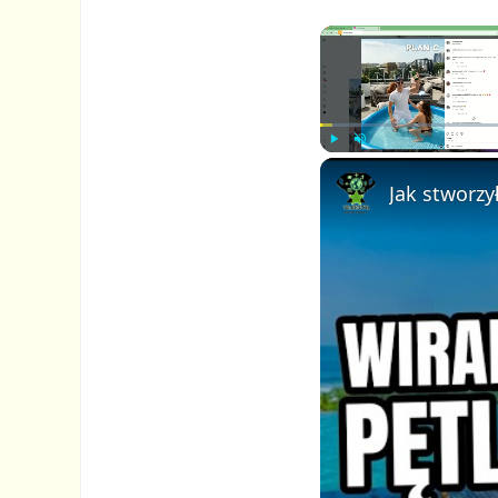
P
U
l
n
a
m
y
u
t
e