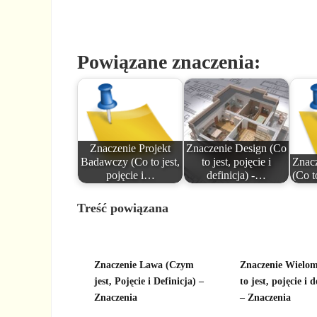
Powiązane znaczenia:
Znaczenie Projekt
Znaczenie Design (Co
Badawczy (Co to jest,
to jest, pojęcie i
Znacz
pojęcie i…
definicja) -…
(Co t
Treść powiązana
Znaczenie Lawa (Czym
Znaczenie Wielom
jest, Pojęcie i Definicja) –
to jest, pojęcie i d
Znaczenia
– Znaczenia