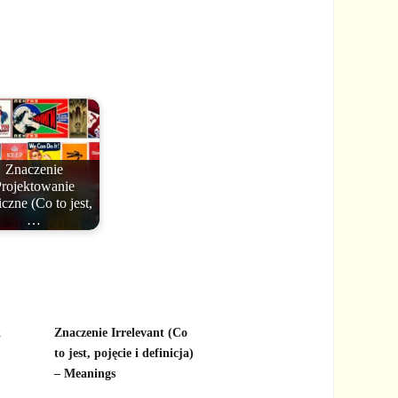
Znaczenie
rojektowanie
iczne (Co to jest,
…
k
Znaczenie Irrelevant (Co
to jest, pojęcie i definicja)
– Meanings