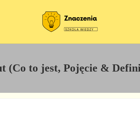
Szkoła wiedzy
Znaczenia
 (Co to jest, Pojęcie & Defin