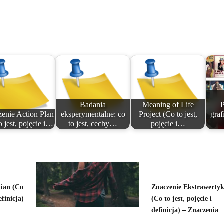
Badania
Meaning of Life
P
enie Action Plan
eksperymentalne: co
Project (Co to jest,
graf
o jest, pojęcie i…
to jest, cechy…
pojęcie i…
ian (Co
Znaczenie Ekstrawerty
efinicja)
(Co to jest, pojęcie i
definicja) – Znaczenia