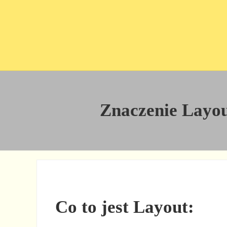
Przejdź do treści
Skip to site footer
Znaczenie Layout
Co to jest Layout: