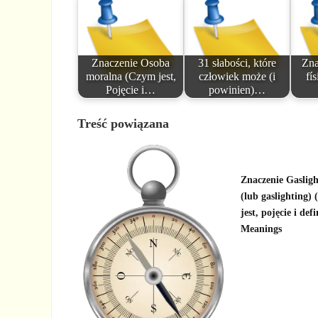
Znaczenie Osoba
31 słabości, które
Zna
moralna (Czym jest,
człowiek może (i
fís
Pojęcie i…
powinien)…
Treść powiązana
Znaczenie Gasligh
(lub gaslighting) 
jest, pojęcie i defi
Meanings