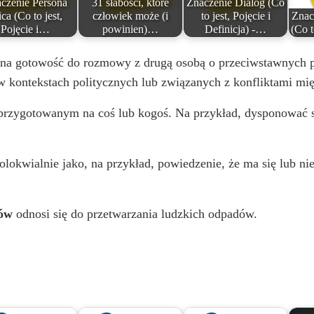
czenie Persona
31 słabości, które
Znaczenie Dialog (Co
ica (Co to jest,
człowiek może (i
to jest, Pojęcie i
Znac
Pojęcie i…
powinien)…
Definicja) -…
(Co t
lna gotowość do rozmowy z drugą osobą o przeciwstawnych p
w kontekstach politycznych lub związanych z konfliktami mi
rzygotowanym na coś lub kogoś. Na przykład, dysponować so
lokwialnie jako, na przykład, powiedzenie, że ma się lub nie
tów
odnosi się do przetwarzania ludzkich odpadów.