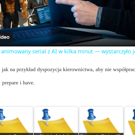
l
a
y
 animowany serial z AI w kilka minut — wystarczyło 
V
 jak na przykład dyspozycja kierownictwa, aby nie współprac
i
 prepare i have.
d
e
o