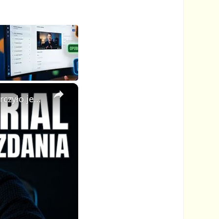
×
🦁 Stworzyłem cały animowany serial z AI w kilka minut — wystarczyło jedno zdanie!