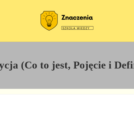
Szkoła wiedzy
Znaczenia
ja (Co to jest, Pojęcie i Def