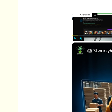
P
U
l
n
a
m
y
u
t
e