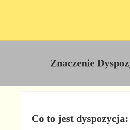
Przejdź do treści
Skip to site footer
Znaczenie Dyspozyc
Co to jest dyspozycja: