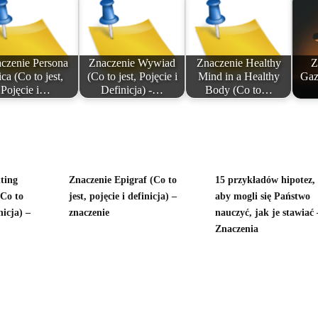
czenie Persona
Znaczenie Wywiad
Znaczenie Healthy
Z
ica (Co to jest,
(Co to jest, Pojęcie i
Mind in a Healthy
Gaz
Pojęcie i…
Definicja) -…
Body (Co to…
ting
Znaczenie Epigraf (Co to
15 przykładów hipotez,
(Co to
jest, pojęcie i definicja) –
aby mogli się Państwo
nicja) –
znaczenie
nauczyć, jak je stawiać 
Znaczenia