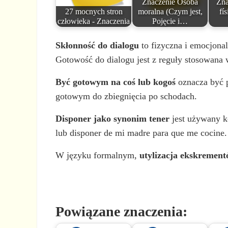
Znaczenie Osoba
Zna
27 mocnych stron
moralna (Czym jest,
fís
człowieka - Znaczenia
Pojęcie i…
Skłonność do dialogu
to fizyczna i emocjona
Gotowość do dialogu jest z reguły stosowana 
Być gotowym na coś lub kogoś
oznacza być p
gotowym do zbiegnięcia po schodach.
Disponer jako synonim tener
jest używany ko
lub disponer de mi madre para que me cocine.
W języku formalnym,
utylizacja ekskremen
Powiązane znaczenia: