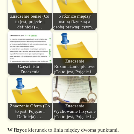
Znaczenie Sense (Co
6 różnice między
to jest, pojęcie i
osobą fizyczną a
definicja) -…
osobą prawną: czym…
Znaczenie
Części listu -
Rozmnażanie płciowe
Znaczenia
(Co to jest, Pojęcie i…
Znaczenie Oferta (Co
Znaczenie
to jest, Pojęcie i
Wychowanie Fizyczne
Definicja) -…
(Co to jest, Pojęcie i…
W fizyce
kierunek to linia między dwoma punktami,