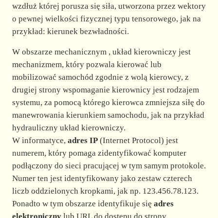
wzdłuż której porusza się siła, utworzona przez wektory
o pewnej wielkości fizycznej typu tensorowego, jak na
przykład: kierunek bezwładności.
W obszarze mechanicznym , układ kierowniczy jest
mechanizmem, który pozwala kierować lub
mobilizować samochód zgodnie z wolą kierowcy, z
drugiej strony wspomaganie kierownicy jest rodzajem
systemu, za pomocą którego kierowca zmniejsza siłę do
manewrowania kierunkiem samochodu, jak na przykład
hydrauliczny układ kierowniczy.
W informatyce,
adres IP
(Internet Protocol) jest
numerem, który pomaga zidentyfikować komputer
podłączony do sieci pracującej w tym samym protokole.
Numer ten jest identyfikowany jako zestaw czterech
liczb oddzielonych kropkami, jak np. 123.456.78.123.
Ponadto w tym obszarze identyfikuje się
adres
elektroniczny
lub URL do dostępu do strony