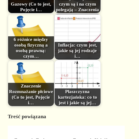
Gazowy (Co to jest,
czym są i na czym
Pojęcie i…
polegają – Znaczenia
6 różnice między
osobą fizyczną a
Inflacja: czym jest,
osobą prawną:
jakie są jej rodzaje
czym…
i…
Znaczenie
Rozmnażanie płciowe
Płaszczyzna
(Co to jest, Pojęcie
kartezjańska: co to
i…
jest i jakie są jej…
Treść powiązana