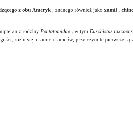
dzącego z obu Ameryk
, znanego również jako
xumil
,
chin
ipteran z rodziny
Pentatomidae
, w tym
Euschistus taxcoens
ugości, różni się u samic i samców, przy czym te pierwsze są 