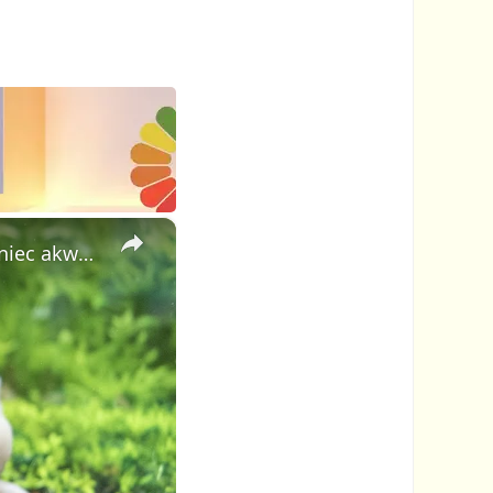
×
Ambystoma meksykańska, czyli aksolotl – niesamowity mieszkaniec akwarium