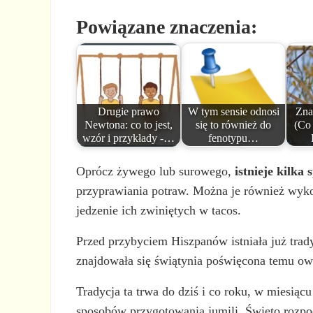
Powiązane znaczenia:
Drugie prawo
W tym sensie odnosi
Zna
Newtona: co to jest,
się to również do
(Co 
wzór i przykłady -…
fenotypu…
Oprócz żywego lub surowego,
istnieje kilka
przyprawiania potraw. Można je również wyko
jedzenie ich zwiniętych w tacos.
Przed przybyciem Hiszpanów istniała już trad
znajdowała się świątynia poświęcona temu o
Tradycja ta trwa do dziś i co roku, w miesiąc
sposobów przygotowania jumili. Święto rozpo