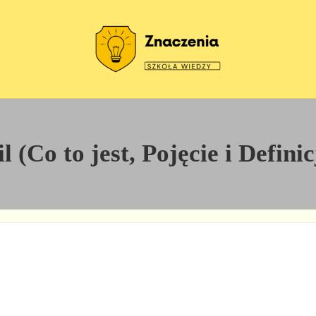
Szkoła wiedzy
Znaczenia
 (Co to jest, Pojęcie i Defini