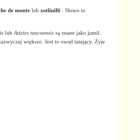
che de monte
lub
xotlinilli
. Słowo to
is
lub
Atizies taxcoensis
są znane jako jumil.
zazwyczaj większe. Jest to owad latający. Żyje