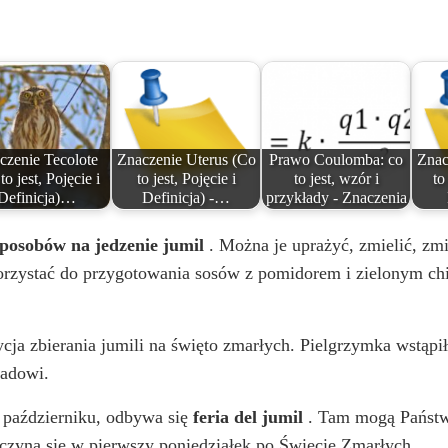
o
czenie Tecolote
Znaczenie Uterus (Co
Prawo Coulomba: co
Znac
to jest, Pojęcie i
to jest, Pojęcie i
to jest, wzór i
to
Definicja)…
Definicja) -…
przykłady - Znaczenia
 sposobów na jedzenie jumil
. Można je uprażyć, zmielić, zmi
rzystać do przygotowania sosów z pomidorem i zielonym chi
ycja zbierania jumili na święto zmarłych. Pielgrzymka wstąp
wadowi.
u październiku, odbywa się
feria del jumil
. Tam mogą Państwo
czyna się w pierwszy poniedziałek po Święcie Zmarłych.