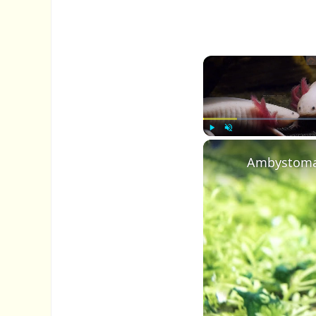
P
U
l
n
a
m
y
u
t
e