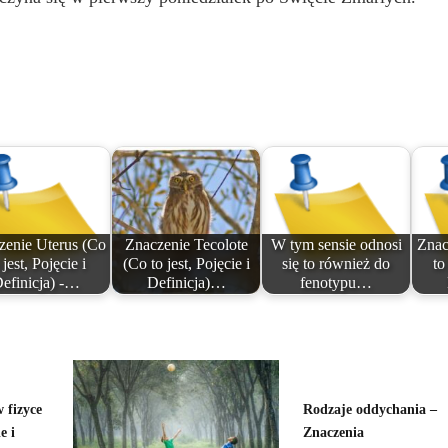
zenie Uterus (Co
Znaczenie Tecolote
W tym sensie odnosi
Znac
 jest, Pojęcie i
(Co to jest, Pojęcie i
się to również do
to
efinicja) -…
Definicja)…
fenotypu…
 fizyce
Rodzaje oddychania –
e i
Znaczenia