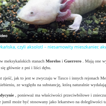
l
a
y
ńska, czyli aksolotl – niesamowity mieszkaniec a
V
e w meksykańskich stanach
Morelos
i
Guerrero
. Mają one wy
ę głównie z pni i liści dębu.
i
t zjeść, jak to jest w zwyczaju w Taxco i innych rejonach 
d
bieniu, ze względu na substancję, którą naturalnie wydalają,
edycynie
, ponieważ ma właściwości przeciwbólowe i znieczul
e
że jumil może być stosowany jako lekarstwo na dolegliwości t