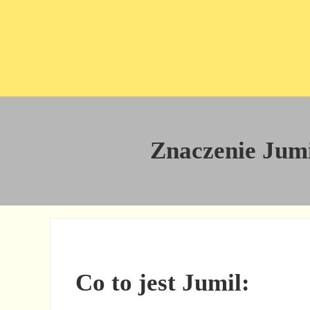
Przejdź do treści
Skip to site footer
Znaczenie Jumil
Co to jest Jumil: