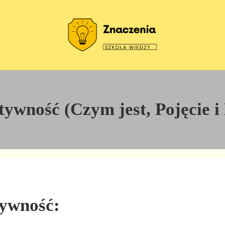
Szkoła wiedzy
Znaczenia
tywność (Czym jest, Pojęcie i 
tywność: