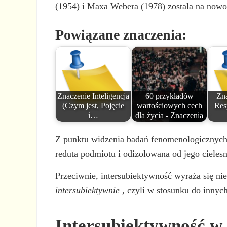
(1954) i Maxa Webera (1978) została na nowo 
Powiązane znaczenia:
Znaczenie Inteligencja
60 przykładów
Zn
(Czym jest, Pojęcie
wartościowych cech
Resp
i…
dla życia - Znaczenia
Z punktu widzenia badań fenomenologicznych,
reduta podmiotu i odizolowana od jego cielesn
Przeciwnie, intersubiektywność wyraża się nie
intersubiektywnie
, czyli w stosunku do innych
Intersubiektywność w 