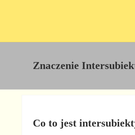
Przejdź do treści
Skip to site footer
Znaczenie Intersubiek
Co to jest intersubiek