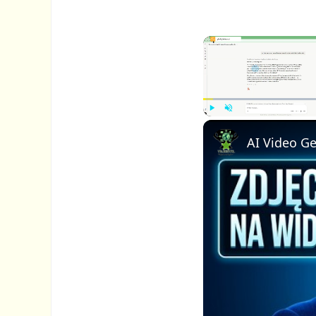
P
U
l
n
a
m
y
u
t
e