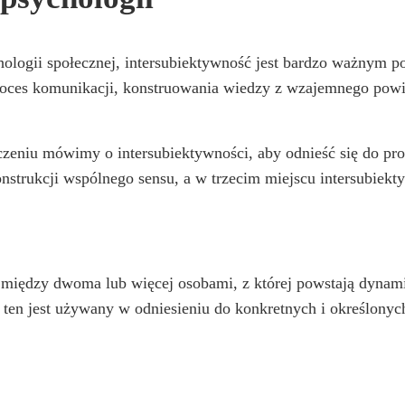
hologii społecznej, intersubiektywność jest bardzo ważnym 
roces komunikacji, konstruowania wiedzy z wzajemnego powią
czeniu mówimy o intersubiektywności, aby odnieść się do p
onstrukcji wspólnego sensu, a w trzecim miejscu intersubie
 między dwoma lub więcej osobami, z której powstają dynami
ten jest używany w odniesieniu do konkretnych i określonych