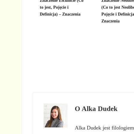
Znaczenie Escuincle (Co
Znaczenie Neolib
to jest, Pojęcie i
(Co to jest Neolib
Definicja) – Znaczenia
Pojęcie i Definicja
Znaczenia
O
Alka Dudek
Alka Dudek jest filologiem