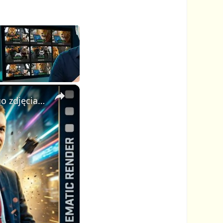
×
AI Video Generator: stwórz profesjonalne kinowe wideo z jednego zdjęcia i jednego promptu