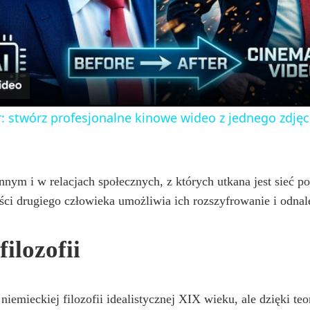
l
a
y
: stwórz profesjonalne kinowe wideo z jednego zdjęc
V
i
nnym i w relacjach społecznych, z których utkana jest sieć p
i drugiego człowieka umożliwia ich rozszyfrowanie i odnale
d
ilozofii
e
niemieckiej filozofii idealistycznej XIX wieku, ale dzięki
o