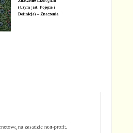
Znaczenie Ekologizm
(Czym jest, Pojęcie i
Definicja) – Znaczenia
rnetową na zasadzie non-profit.