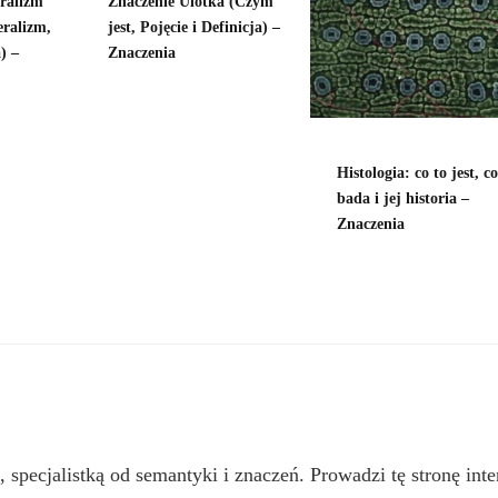
eralizm
Znaczenie Ulotka (Czym
eralizm,
jest, Pojęcie i Definicja) –
) –
Znaczenia
Histologia: co to jest, co
bada i jej historia –
Znaczenia
, specjalistką od semantyki i znaczeń. Prowadzi tę stronę inte