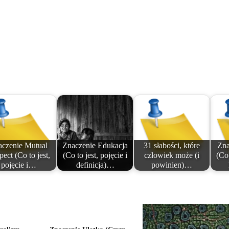
aczenie Mutual
Znaczenie Edukacja
31 słabości, które
Zna
ect (Co to jest,
(Co to jest, pojęcie i
człowiek może (i
(Co 
pojęcie i…
definicja)…
powinien)…