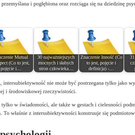
przemyślana i pogłębiona oraz rozciąga się na dziedzinę psyc
aczenie Mutual
30 najważniejszych
Znaczenie Inność (Co
31
ect (Co to jest,
mocnych i słabych
to jest, pojęcie i
cz
pojęcie i…
stron człowieka…
definicja) -…
 intersubiektywność nie może być postrzegana tylko jako wyr
ej i środowiskowej rzeczywistości.
 tylko w świadomości, ale także w gestach i cielesności podm
. To właśnie z intersubiektywności konstruuje się podmiotow
psychologii