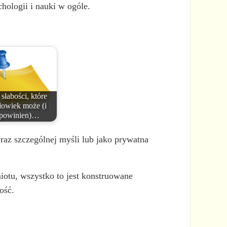
hologii i nauki w ogóle.
 słabości, które
łowiek może (i
powinien)…
az szczególnej myśli lub jako prywatna
iotu, wszystko to jest konstruowane
ość.