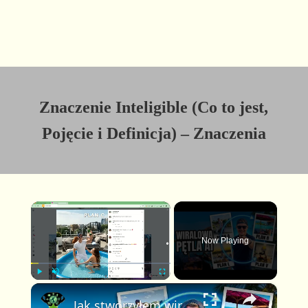
Znaczenie Inteligible (Co to jest,
Pojęcie i Definicja) – Znaczenia
×
Now Playing
×
P
U
F
Jak stworzyłem wirusowe wideo Plan A Plan B w pętli z pomocą AI (pełny poradnik FlexClip)
l
n
u