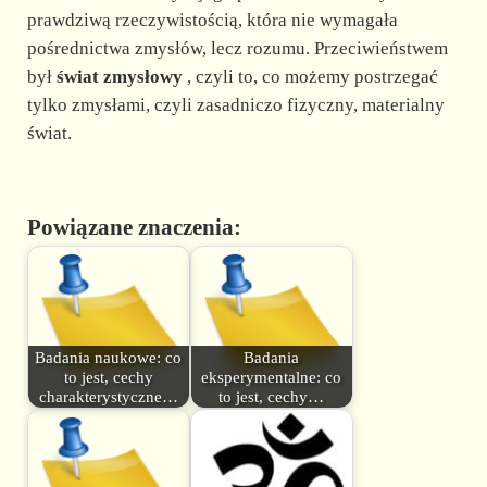
prawdziwą rzeczywistością, która nie wymagała
pośrednictwa zmysłów, lecz rozumu. Przeciwieństwem
był
świat zmysłowy
, czyli to, co możemy postrzegać
tylko zmysłami, czyli zasadniczo fizyczny, materialny
świat.
Powiązane znaczenia:
Badania naukowe: co
Badania
to jest, cechy
eksperymentalne: co
charakterystyczne…
to jest, cechy…