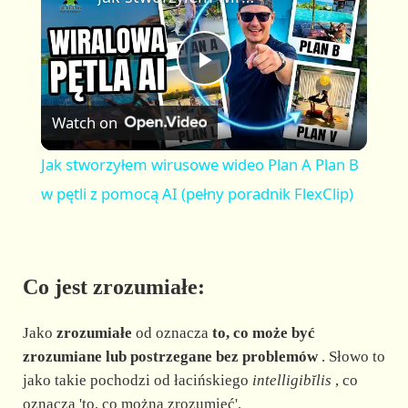
a
m
l
y
u
l
t
s
P
e
c
r
Watch on
e
l
e
Jak stworzyłem wirusowe wideo Plan A Plan B
n
a
w pętli z pomocą AI (pełny poradnik FlexClip)
y
Co jest zrozumiałe:
V
Jako
zrozumiałe
od oznacza
to, co może być
i
zrozumiane lub postrzegane bez problemów
. Słowo to
jako takie pochodzi od łacińskiego
intelligibĭlis
, co
oznacza 'to, co można zrozumieć'.