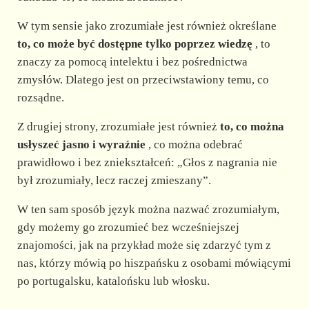
d
W tym sensie jako zrozumiałe jest również określane
e
to, co może być dostępne tylko poprzez wiedzę
, to
znaczy za pomocą intelektu i bez pośrednictwa
zmysłów. Dlatego jest on przeciwstawiony temu, co
o
rozsądne.
Z drugiej strony, zrozumiałe jest również
to, co można
usłyszeć jasno i wyraźnie
, co można odebrać
prawidłowo i bez zniekształceń: „Głos z nagrania nie
był zrozumiały, lecz raczej zmieszany”.
W ten sam sposób język można nazwać zrozumiałym,
gdy możemy go zrozumieć bez wcześniejszej
znajomości, jak na przykład może się zdarzyć tym z
nas, którzy mówią po hiszpańsku z osobami mówiącymi
po portugalsku, katalońsku lub włosku.