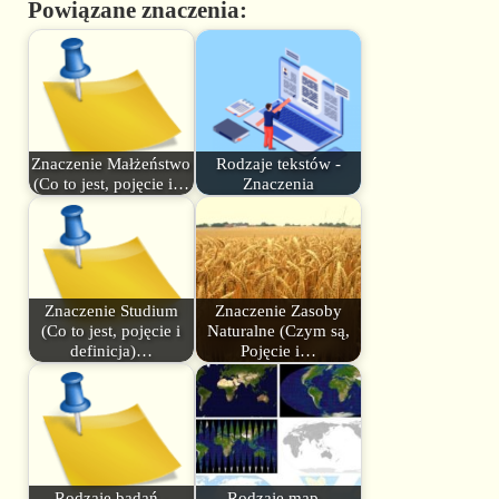
Powiązane znaczenia:
Znaczenie Małżeństwo
Rodzaje tekstów -
(Co to jest, pojęcie i…
Znaczenia
Znaczenie Studium
Znaczenie Zasoby
(Co to jest, pojęcie i
Naturalne (Czym są,
definicja)…
Pojęcie i…
Rodzaje badań -
Rodzaje map -