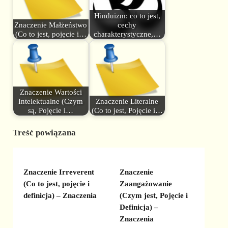
Hinduizm: co to jest,
Znaczenie Małżeństwo
cechy
(Co to jest, pojęcie i…
charakterystyczne,…
Znaczenie Wartości
Intelektualne (Czym
Znaczenie Literalne
są, Pojęcie i…
(Co to jest, Pojęcie i…
Treść powiązana
Znaczenie Irreverent
Znaczenie
(Co to jest, pojęcie i
Zaangażowanie
definicja) – Znaczenia
(Czym jest, Pojęcie i
Definicja) –
Znaczenia