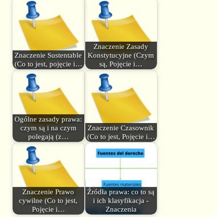
Znaczenie Zasady
Znaczenie Sustentable
Konstytucyjne (Czym
(Co to jest, pojęcie i…
są, Pojęcie i…
Ogólne zasady prawa:
czym są i na czym
Znaczenie Czasownik
polegają (z…
(Co to jest, Pojęcie i…
Znaczenie Prawo
Źródła prawa: co to są
cywilne (Co to jest,
i ich klasyfikacja -
Pojęcie i…
Znaczenia