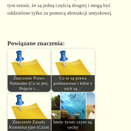
tym sensie, że są jedną częścią drugiej i mogą być
oddzielone tylko za pomocą abstrakcji umysłowej.
Powiązane znaczenia:
Znaczenie Prawo
Co to są prawa
Naturalne (Co to jest,
podstawowe i które z
Pojęcie i…
nich są…
Znaczenie Zasady
Istoty żywe: czym są,
Konstytucyjne (Czym
cechy