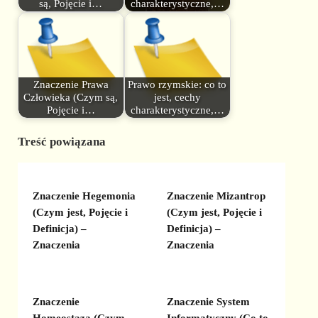
są, Pojęcie i…
charakterystyczne,…
Znaczenie Prawa
Prawo rzymskie: co to
Człowieka (Czym są,
jest, cechy
Pojęcie i…
charakterystyczne,…
Treść powiązana
Znaczenie Hegemonia
Znaczenie Mizantrop
(Czym jest, Pojęcie i
(Czym jest, Pojęcie i
Definicja) –
Definicja) –
Znaczenia
Znaczenia
Znaczenie
Znaczenie System