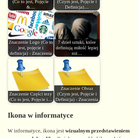
(Co to jest, Pojęcie
(Czym jest, Pojęcie i
&…
Definicja)…
Znaczenie Logo (Co to
7 dzieł sztuki, które
jest, pojęcie i
definiują miłość lepiej
definicja) - Znaczenia
niż…
Znaczenie Obraz
Znaczenie Części tezy
(Czym jest, Pojęcie i
(Co to jest, Pojęcie i…
Definicja) - Znaczenia
Ikona w informatyce
W informatyce, ikona jest
wizualnym przedstawieniem