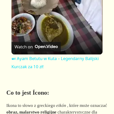
a
y
V
Watch on
i
🍛 Ayam Betutu w Kuta – Legendarny Balijski
Kurczak za 10 zł!
d
e
Co to jest Ícono:
o
Ikona to słowo z greckiego
eikón
, które może oznaczać
obraz,
malarstwo religijne
charakterystyczne dla