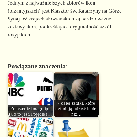
Jednym z najważniejszych zbiorów ikon
(bizantyjskich) jest Klasztor św. Katarzyny na Górze
Synaj. W krajach słowiańskich są bardzo ważne
zestawy ikon, podkreślające oryginalność szkół
rosyjskich.
Powiązane znaczenia:
7 dzieł sztuki, które
Znaczenie Imagotipo
definiują miłość lepiej
(Co to jest, Pojęcie i…
niż…