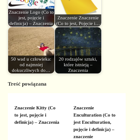
Znaczenie Logo (Co to
jest, pojęcie i
Znaczenie Znaczenie
definicja) – Znaczenia
(Co to jest, Pojęcie i…
50 wad u człowieka:
20 rodzajów sztuki,
od najmniej
które istnieją –
dokuczliwych do…
Znaczenia
Treść powiązana
Znaczenie Kitty (Co
Znaczenie
to jest, pojęcie i
Enculturation (Co to
definicja) – Znaczenia
jest Enculturation,
pojęcie i definicja) –
znaczenie