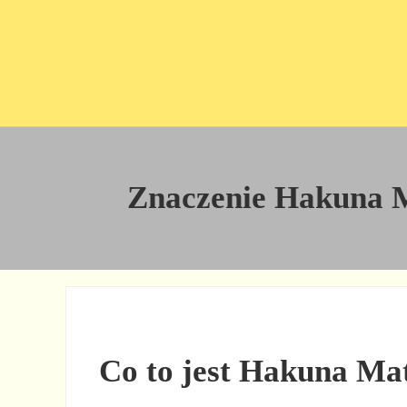
Przejdź do treści
Skip to site footer
Znaczenie Hakuna Ma
Co to jest Hakuna Ma