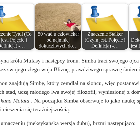
zenie Tytuł (Co
50 wad u człowieka:
Znaczenie Stalker
 jest, Pojęcie i
od najmniej
(Czym jest, Pojęcie i
Deko
efinicja) -…
dokuczliwych do…
Definicja) -…
jest
syna króla Mufasy i następcy tronu. Simba traci swojego ojc
zez swojego złego wuja Bliznę, prawdziwego sprawcę śmierci 
on znajdują Simbę, który zemdlał na słońcu, więc postanawia
 stad, uczą młodego lwa swojej filozofii, wyniesionej z doś
kuna Matata
. Na początku Simba obserwuje to jako naukę spr
 cieszenia się teraźniejszością.
tłumaczeniu (meksykańska wersja dubu), brzmi następująco: