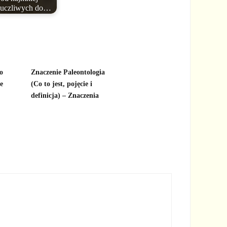
uczliwych do…
o
Znaczenie Paleontologia
ie
(Co to jest, pojęcie i
definicja) – Znaczenia