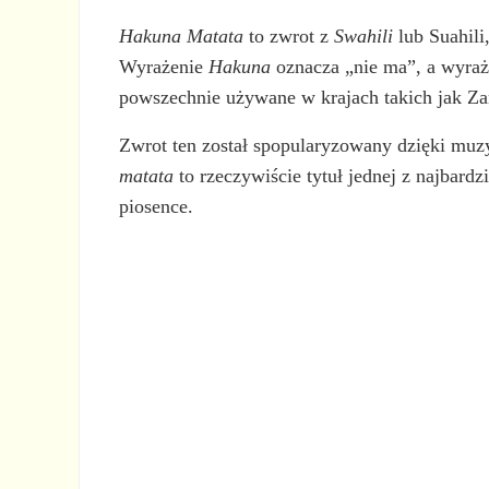
Hakuna Matata
to zwrot z
Swahili
lub Suahili
Wyrażenie
Hakuna
oznacza „nie ma”, a wyra
powszechnie używane w krajach takich jak Zan
Zwrot ten został spopularyzowany dzięki m
matata
to rzeczywiście tytuł jednej z najbardz
piosence.