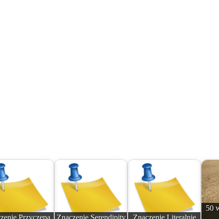
50 
zenie Przyczepa
Znaczenie Serendipity
Znaczenie Literalnie