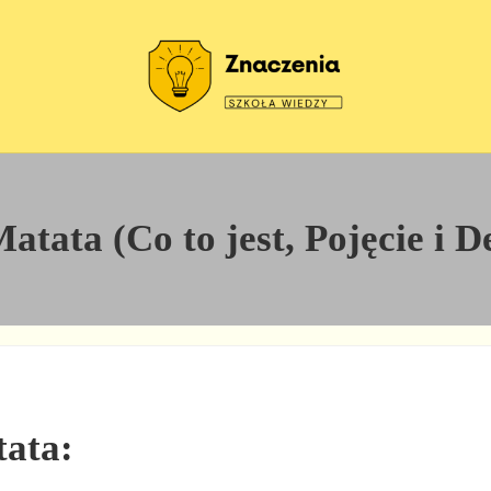
Szkoła wiedzy
Znaczenia
tata (Co to jest, Pojęcie i De
tata: