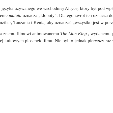
, języka używanego we wschodniej Afryce, który był pod wp
żenie
matata
oznacza „kłopoty”. Dlatego zwrot ten oznacza d
zibar, Tanzania i Kenia, aby oznaczać „wszystko jest w porz
uzycznemu filmowi animowanemu
The Lion King
, wydanemu p
iej kultowych piosenek filmu. Nie był to jednak pierwszy raz w