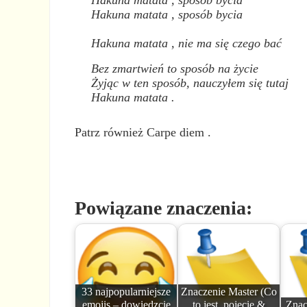
Hakuna matata
, sposób bycia
Hakuna matata
, sposób bycia
Hakuna matata
, nie ma się czego bać
Bez zmartwień to sposób na życie
Żyjąc w ten sposób, nauczyłem się tutaj
Hakuna matata
.
Patrz również Carpe diem .
Powiązane znaczenia:
33 najpopularniejsze
Znaczenie Master (Co
emojis – dowiedzcie
to jest, pojęcie &
Znac