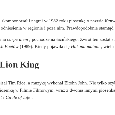
, skomponował i nagrał w 1982 roku piosenkę o nazwie
Keny
 odniesienia w regionie i poza nim. Prawdopodobnie stamtąd s
enia
carpe diem
, pochodzenia łacińskiego. Zwrot ten został s
ch Poetów
(1989). Kiedy pojawiła się
Hakuna matata
, wielu
Lion King
isał Tim Rice, a muzykę wykonał Eltohn John. Nie tylko szy
Piosenkę w Filmie Filmowym, wraz z dwoma innymi piosenkam
t
i
Circle of Life
.