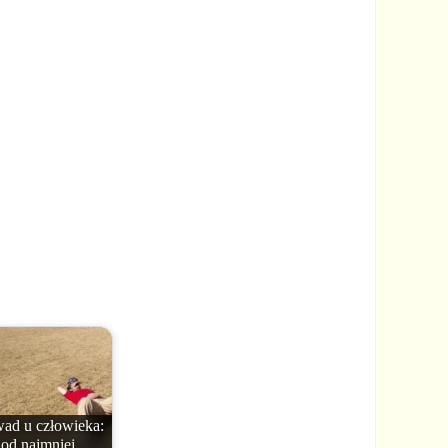
wad u człowieka:
od najmniej