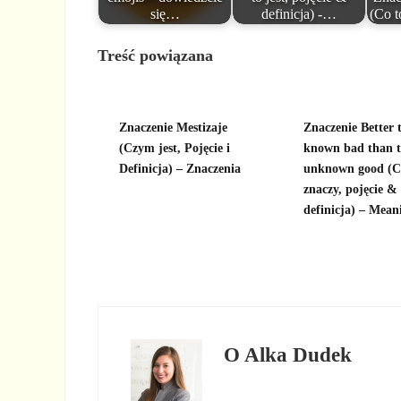
się…
definicja) -…
(Co t
Treść powiązana
Znaczenie Mestizaje
Znaczenie Better 
(Czym jest, Pojęcie i
known bad than 
Definicja) – Znaczenia
unknown good (C
znaczy, pojęcie &
definicja) – Mean
O
Alka Dudek