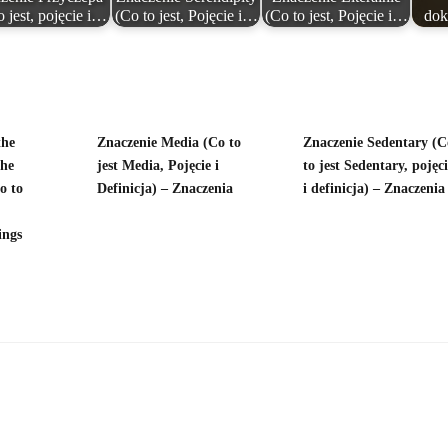
o jest, pojęcie i…
(Co to jest, Pojęcie i…
(Co to jest, Pojęcie i…
dok
the
Znaczenie Media (Co to
Znaczenie Sedentary (C
the
jest Media, Pojęcie i
to jest Sedentary, pojęc
o to
Definicja) – Znaczenia
i definicja) – Znaczenia
ings