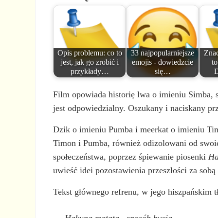
Opis problemu: co to
33 najpopularniejsze
Znac
jest, jak go zrobić i
emojis - dowiedzcie
to
przykłady…
się…
D
Film opowiada historię lwa o imieniu Simba, 
jest odpowiedzialny. Oszukany i naciskany pr
Dzik o imieniu Pumba i meerkat o imieniu Tim
Timon i Pumba, również odizolowani od swoich
społeczeństwa, poprzez śpiewanie piosenki
Ha
uwieść idei pozostawienia przeszłości za sobą i
Tekst głównego refrenu, w jego hiszpańskim 