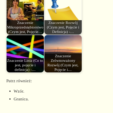
Znaczenie
Znaczenie Rozwój
Mikroprzedsiębiorstwo
(Czym jest, Pojęcie i
(Czym jest, Pojęcie…
Definicja) -…
Znaczenie
Znaczenie Linia (Co to
Zrównoważony
jest, pojęcie i
Rozwój (Czym jest,
definicja) -…
Pojęcie i…
Patrz również:
Wzór.
Granica.