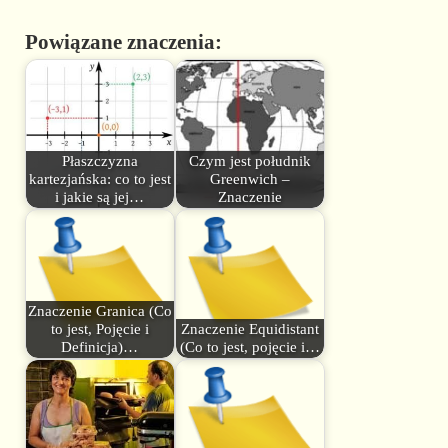
Powiązane znaczenia:
Płaszczyzna
Czym jest południk
kartezjańska: co to jest
Greenwich –
i jakie są jej…
Znaczenie
Znaczenie Granica (Co
to jest, Pojęcie i
Znaczenie Equidistant
Definicja)…
(Co to jest, pojęcie i…