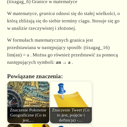
(tixagag_6) Granice w matematyce
W matematyce,
granica
odnosi się do stałej wielkości, o
którą zbliżają się do siebie terminy ciągu. Stosuje się go
w analizie rzeczywistej i złożonej.
W formułach matematycznych granica jest
przedstawiana w następujący sposób: (tixagag_16)
lim(an) = a . Można go również przedstawić za pomocą
następujących symboli:
an → a
.
Powiązane znaczenia:
Znaczenie Położenie
Znaczenie Tweet (Co
Geograficzne (Co to
to jest, pojęcie i
jest,…
definicja) -…