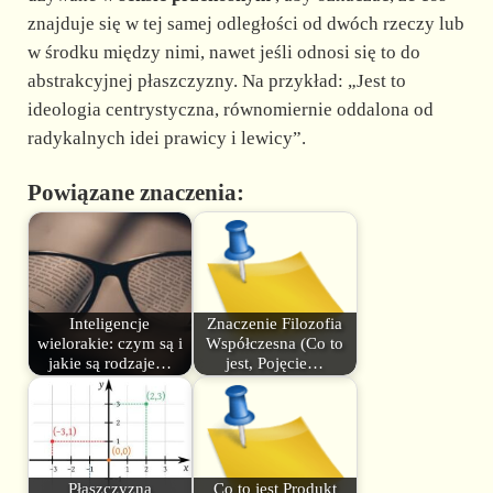
znajduje się w tej samej odległości od dwóch rzeczy lub
w środku między nimi, nawet jeśli odnosi się to do
abstrakcyjnej płaszczyzny. Na przykład: „Jest to
ideologia centrystyczna, równomiernie oddalona od
radykalnych idei prawicy i lewicy”.
Powiązane znaczenia:
Inteligencje
Znaczenie Filozofia
wielorakie: czym są i
Współczesna (Co to
jakie są rodzaje…
jest, Pojęcie…
Płaszczyzna
Co to jest Produkt