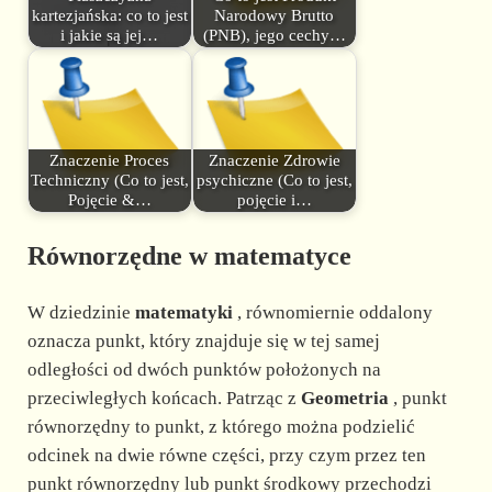
kartezjańska: co to jest
Narodowy Brutto
i jakie są jej…
(PNB), jego cechy…
Znaczenie Proces
Znaczenie Zdrowie
Techniczny (Co to jest,
psychiczne (Co to jest,
Pojęcie &…
pojęcie i…
Równorzędne w matematyce
W dziedzinie
matematyki
, równomiernie oddalony
oznacza punkt, który znajduje się w tej samej
odległości od dwóch punktów położonych na
przeciwległych końcach. Patrząc z
Geometria
, punkt
równorzędny to punkt, z którego można podzielić
odcinek na dwie równe części, przy czym przez ten
punkt równorzędny lub punkt środkowy przechodzi