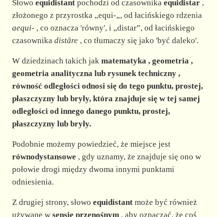
Słowo
equidistant
pochodzi od czasownika
equidistar
,
złożonego z przyrostka „equi-„, od łacińskiego rdzenia
aequi-
, co oznacza 'równy', i „distar”, od łacińskiego
czasownika
distāre
, co tłumaczy się jako 'być daleko'.
W dziedzinach takich jak
matematyka
,
geometria
,
geometria analityczna
lub
rysunek techniczny
,
równość odległości
odnosi się do tego punktu, prostej,
płaszczyzny lub bryły, która znajduje się w tej samej
odległości od innego danego punktu, prostej,
płaszczyzny lub bryły.
Podobnie możemy powiedzieć, że miejsce jest
równodystansowe
, gdy uznamy, że znajduje się ono w
połowie drogi między dwoma innymi punktami
odniesienia.
Z drugiej strony, słowo
equidistant
może być również
używane w
sensie przenośnym
, aby oznaczać, że coś