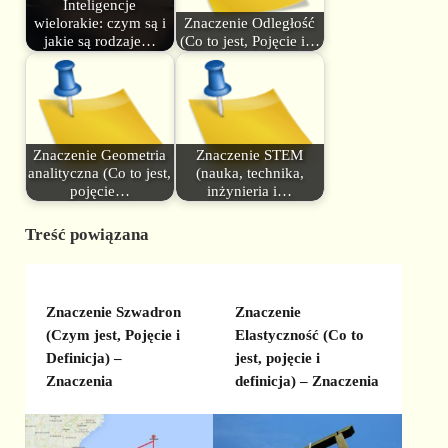
Inteligencje
wielorakie: czym są i
Znaczenie Odległość
jakie są rodzaje…
(Co to jest, Pojęcie i…
Znaczenie Geometria
Znaczenie STEM
analityczna (Co to jest,
(nauka, technika,
pojęcie…
inżynieria i…
Treść powiązana
Znaczenie Szwadron
Znaczenie
(Czym jest, Pojęcie i
Elastyczność (Co to
Definicja) –
jest, pojęcie i
Znaczenia
definicja) – Znaczenia