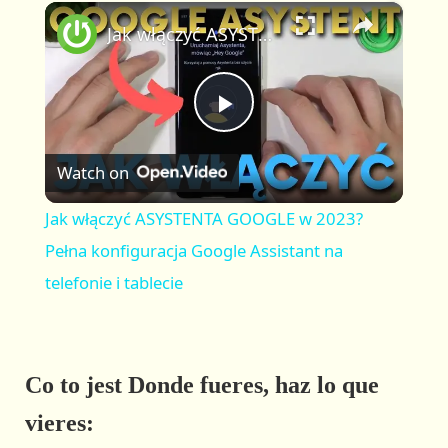
×
P
U
F
Jak włączyć ASYSTENTA GOOGLE w 2023? Pełna konfiguracja Google Assistant na telefonie i tablecie
l
n
u
a
m
l
y
u
l
t
s
P
e
c
r
Watch on
e
l
e
Jak włączyć ASYSTENTA GOOGLE w 2023?
n
a
Pełna konfiguracja Google Assistant na
telefonie i tablecie
y
V
Co to jest Donde fueres, haz lo que
vieres:
i