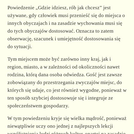
Powiedzenie „Gdzie idziesz, rób jak chcesz” jest
d
używane, gdy człowiek musi przenieść się do miejsca o
innych obyczajach i na zasadzie wychowania musi się
e
do tych obyczajów dostosować. Oznacza to zatem
obserwację, szacunek i umiejętność dostosowania się
do sytuacji.
o
Tym miejscem może być zarówno inny kraj, jak i
region, miasto, a w zależności od okoliczności nawet
rodzina, którą dana osoba odwiedza. Gość jest zawsze
zobowiązany do przestrzegania zwyczajów miejsc, do
których się udaje, co jest również wygodne, ponieważ w
ten sposób szybciej dostosowuje się i integruje ze
społeczeństwem gospodarzy.
W tym powiedzeniu kryje się wielka mądrość, ponieważ
niewątpliwie uczy ono jednej z najlepszych lekcji
współistnienia ludzi różnych kultur, opartej na zasadzie