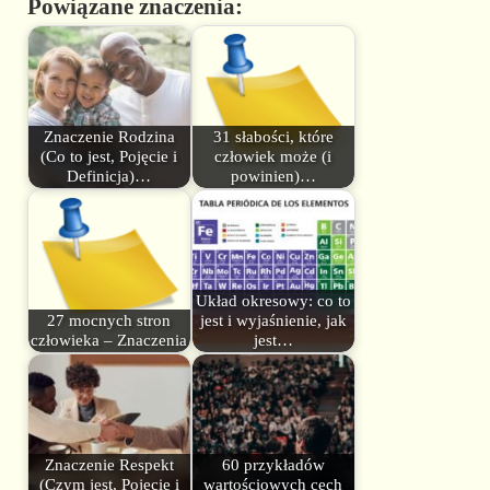
Powiązane znaczenia:
Znaczenie Rodzina
31 słabości, które
(Co to jest, Pojęcie i
człowiek może (i
Definicja)…
powinien)…
Układ okresowy: co to
27 mocnych stron
jest i wyjaśnienie, jak
człowieka – Znaczenia
jest…
Znaczenie Respekt
60 przykładów
(Czym jest, Pojęcie i
wartościowych cech