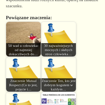
szacunku.
Powiązane znaczenia:
50 wad u człowieka:
30 najważniejszych
od najmniej
mocnych i słabych
dokuczliwych do…
stron człowieka…
Znaczenie Mutual
Znaczenie Ten, kto jest
Respect (Co to jest,
dobrym kogutem w
pojęcie i…
każdym…