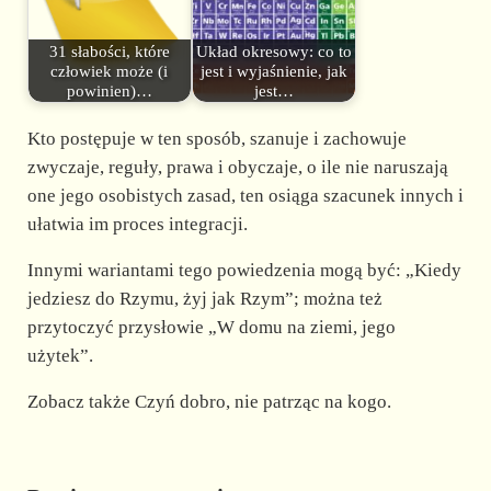
31 słabości, które
Układ okresowy: co to
człowiek może (i
jest i wyjaśnienie, jak
powinien)…
jest…
Kto postępuje w ten sposób, szanuje i zachowuje
zwyczaje, reguły, prawa i obyczaje, o ile nie naruszają
one jego osobistych zasad, ten osiąga szacunek innych i
ułatwia im proces integracji.
Innymi wariantami tego powiedzenia mogą być: „Kiedy
jedziesz do Rzymu, żyj jak Rzym”; można też
przytoczyć przysłowie „W domu na ziemi, jego
użytek”.
Zobacz także Czyń dobro, nie patrząc na kogo.