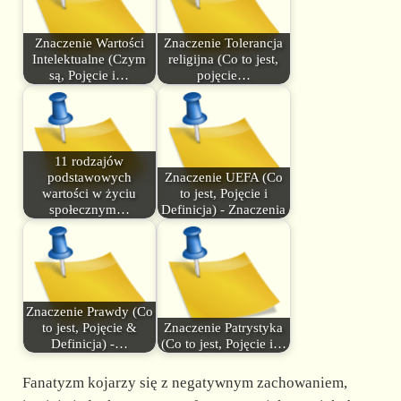
Znaczenie Wartości
Znaczenie Tolerancja
Intelektualne (Czym
religijna (Co to jest,
są, Pojęcie i…
pojęcie…
11 rodzajów
podstawowych
Znaczenie UEFA (Co
wartości w życiu
to jest, Pojęcie i
społecznym…
Definicja) - Znaczenia
Znaczenie Prawdy (Co
to jest, Pojęcie &
Znaczenie Patrystyka
Definicja) -…
(Co to jest, Pojęcie i…
Fanatyzm kojarzy się z negatywnym zachowaniem,