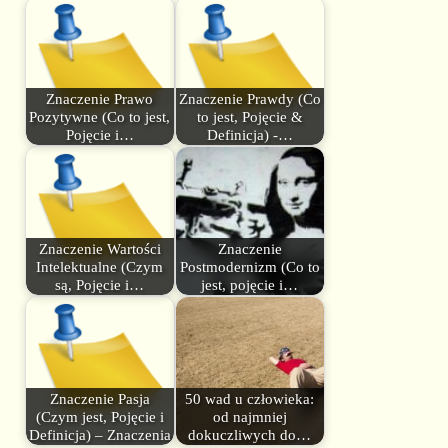
Znaczenie Prawo
Znaczenie Prawdy (Co
Pozytywne (Co to jest,
to jest, Pojęcie &
Pojęcie i…
Definicja) -…
Znaczenie Wartości
Znaczenie
Intelektualne (Czym
Postmodernizm (Co to
są, Pojęcie i…
jest, pojęcie i…
Znaczenie Pasja
50 wad u człowieka:
(Czym jest, Pojęcie i
od najmniej
Definicja) – Znaczenia
dokuczliwych do…