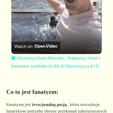
a
y
V
Watch on
i
🏨 Minahasa Hotel Manado – Najlepszy Hotel z
Basenem za Mniej niż 80 zł? (Recenzja za $19)
d
e
Co to jest fanatyzm:
o
Fanatyzm jest
irracjonalną pasją
, która wstrzykuje
fanatykowi potrzebę obrony przekonań zakorzenionych