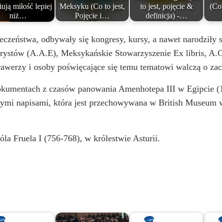
iują miłość lepiej
Meksyku (Co to jest,
to jest, pojęcie &
(Co 
niż…
Pojęcie i…
definicja) -…
eczeństwa, odbywały się kongresy, kursy, a nawet narodziły
brystów (A.A.E), Meksykańskie Stowarzyszenie Ex libris, A.
 grawerzy i osoby poświęcające się temu tematowi walczą o za
dokumentach z czasów panowania Amenhotepa III w Egipcie (13
cznymi napisami, która jest przechowywana w British Museum
la Fruela I (756-768), w królestwie Asturii.