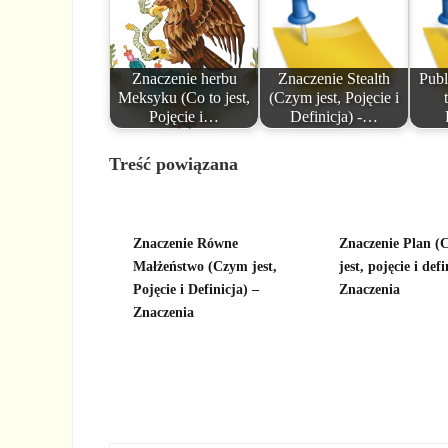
Znaczenie herbu
Znaczenie Stealth
Publ
Meksyku (Co to jest,
(Czym jest, Pojęcie i
Pojęcie i…
Definicja) -…
Treść powiązana
Znaczenie Równe
Znaczenie Plan (C
Małżeństwo (Czym jest,
jest, pojęcie i defi
Pojęcie i Definicja) –
Znaczenia
Znaczenia