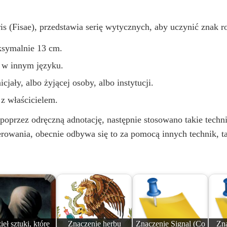
s (Fisae), przedstawia serię wytycznych, aby uczynić znak r
ksymalnie 13 cm.
b w innym języku.
cjały, albo żyjącej osoby, albo instytucji.
z właścicielem.
rzez odręczną adnotację, następnie stosowano takie techniki 
owania, obecnie odbywa się to za pomocą innych technik, tak
ieł sztuki, które
Znaczenie herbu
Znaczenie Signal (Co
Zna