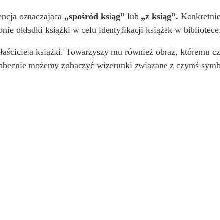
ntencja oznaczająca
„spośród ksiąg”
lub
„z ksiąg”.
Konkretnie 
onie okładki książki w celu identyfikacji książek w bibliotece
właściciela książki. Towarzyszy mu również obraz, któremu c
e obecnie możemy zobaczyć wizerunki związane z czymś symb