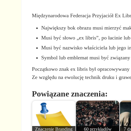
Międzynarodowa Federacja Przyjaciół Ex Libri
Największy bok obrazu musi mierzyć ma
Musi być słowo „ex libris”, po łacinie lu
Musi być nazwisko właściciela lub jego ini
Symbol lub emblemat musi być związany 
Początkowo znak ex libris był opracowywany pop
Ze względu na ewolucję technik druku i grawer
Powiązane znaczenia:
Znaczenie Branding
60 przykładów
7 dz