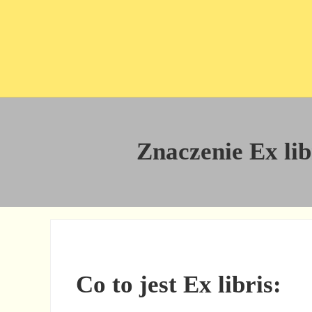
Przejdź do treści
Skip to site footer
Znaczenie Ex libr
Co to jest Ex libris: