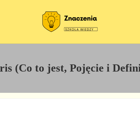
Szkoła wiedzy
Znaczenia
is (Co to jest, Pojęcie i Defi