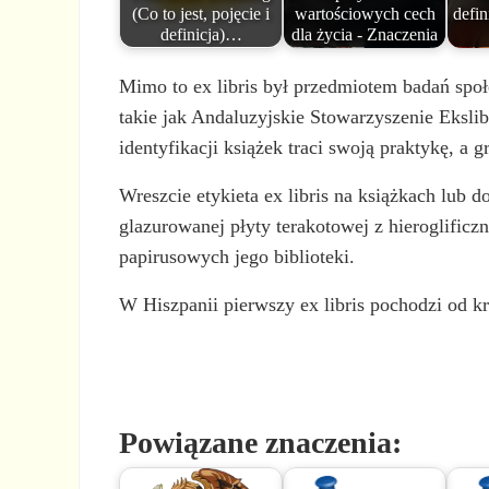
(Co to jest, pojęcie i
wartościowych cech
defin
definicja)…
dla życia - Znaczenia
Mimo to ex libris był przedmiotem badań społ
takie jak Andaluzyjskie Stowarzyszenie Eksli
identyfikacji książek traci swoją praktykę, a
Wreszcie etykieta ex libris na książkach lub 
glazurowanej płyty terakotowej z hieroglifi
papirusowych jego biblioteki.
W Hiszpanii pierwszy ex libris pochodzi od kró
Powiązane znaczenia: