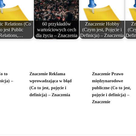
ic Relations (Co
60 przykładów
Znaczenie Hobby
Zn
to jest Public
wartościowych cech
(Czym jest, Pojęcie i
(Czy
Relations,…
dla życia – Znaczenia
Definicja) – Znaczenia
Defin
o to
Znaczenie Reklama
Znaczenie Prawo
nicja) –
wprowadzająca w błąd
międzynarodowe
(Co to jest, pojęcie i
publiczne (Co to jest,
definicja) – Znaczenia
pojęcie i definicja) –
Znaczenie