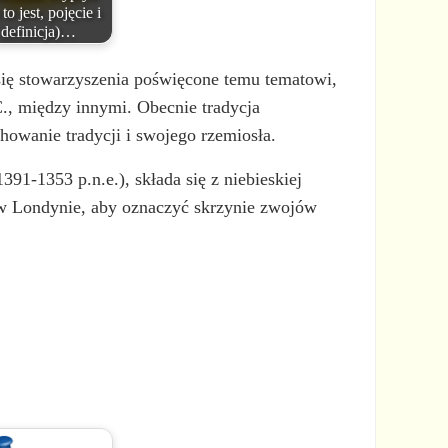
to jest, pojęcie i
definicja)…
 się stowarzyszenia poświęcone temu tematowi,
C., między innymi. Obecnie tradycja
chowanie tradycji i swojego rzemiosła.
91-1353 p.n.e.), składa się z niebieskiej
 w Londynie, aby oznaczyć skrzynie zwojów