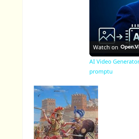
Watch on
AI Video Generator
promptu