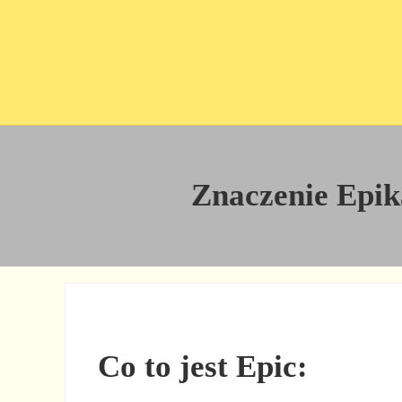
Przejdź do treści
Skip to site footer
Znaczenie Epika
Co to jest Epic: