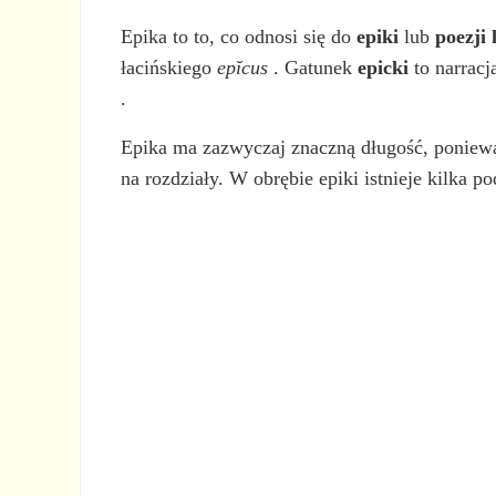
Epika to to, co odnosi się do
epiki
lub
poezji 
łacińskiego
epĭcus
. Gatunek
epicki
to narracj
.
Epika ma zazwyczaj znaczną długość, ponieważ
na rozdziały. W obrębie epiki istnieje kilka