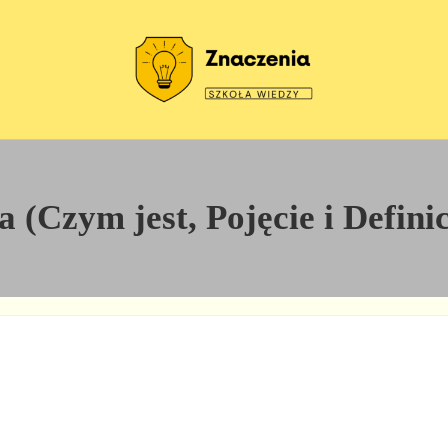
Szkoła wiedzy
Znaczenia
 (Czym jest, Pojęcie i Defini