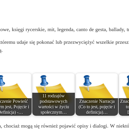
o
owe, księgi rycerskie, mit, legenda, canto de gesta, ballady, 
tóremu udaje się pokonać lub przezwyciężyć wszelkie przeszko
ą.
11 rodzajów
czenie Powieść
podstawowych
Znaczenie Narracja
Znac
m jest, Pojęcie i
wartości w życiu
(Co to jest, pojęcie i
to
efinicja) -…
społecznym…
definicja)…
 chociaż mogą się również pojawić opisy i dialogi. W niektó