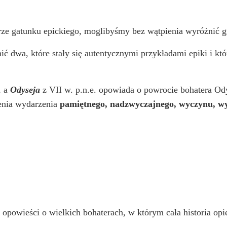
arze gatunku epickiego, moglibyśmy bez wątpienia wyróżnić 
dwa, które stały się autentycznymi przykładami epiki i które
, a
Odyseja
z VII w. p.n.e. opowiada o powrocie bohatera Ody
enia wydarzenia
pamiętnego, nadzwyczajnego, wyczynu, wyc
 opowieści o wielkich bohaterach, w którym cała historia op