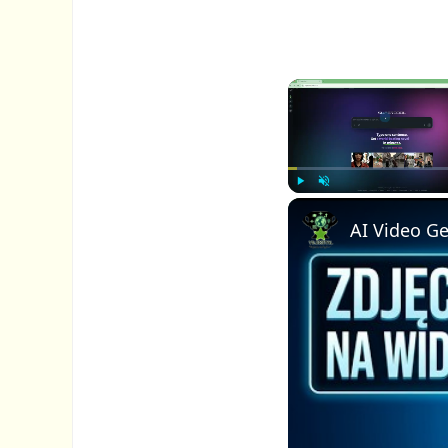
P
U
l
n
a
m
y
u
t
e