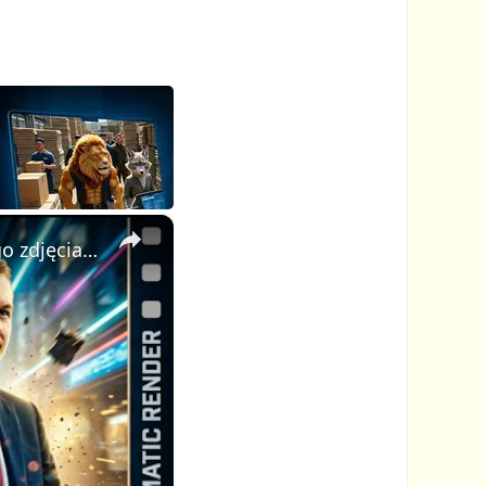
×
AI Video Generator: stwórz profesjonalne kinowe wideo z jednego zdjęcia i jednego promptu