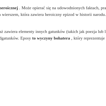
heroicznej
. Może opierać się na udowodnionych faktach, pr
a wierszem, która zawiera heroiczny epizod w historii narodu
 zawiera elementy innych gatunków (takich jak poezja lub lir
 podgatunków. Eposy
to wyczyny bohatera
, który reprezentuje