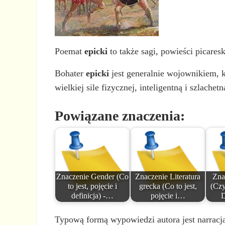
Poemat
epicki
to także sagi, powieści picaresk
Bohater
epicki
jest generalnie wojownikiem, k
wielkiej sile fizycznej, inteligentną i szlachetn
Powiązane znaczenia:
Znaczenie Gender (Co
Znaczenie Literatura
Zna
to jest, pojęcie i
grecka (Co to jest,
(Czy
definicja) -…
pojęcie i…
D
Typową formą wypowiedzi autora jest narracja,