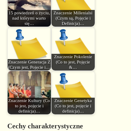
15 powiedzeń o życiu,
Znaczenie Millenialsi
nad którymi warto
(Czym są, Pojęcie i
się…
Definicja)…
Znaczenie Pokolenie
Znaczenie Generacja Z
(Co to jest, Pojęcie
(Czym jest, Pojęcie i…
&…
Znaczenie Kultury (Co
Znaczenie Genetyka
to jest, pojęcie i
(Co to jest, pojęcie i
definicja)…
definicja)…
Cechy charakterystyczne