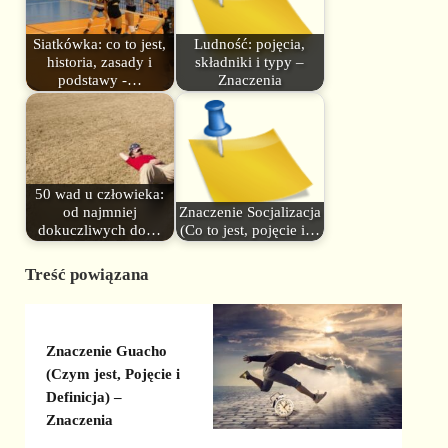
Siatkówka: co to jest,
Ludność: pojęcia,
historia, zasady i
składniki i typy –
podstawy -…
Znaczenia
50 wad u człowieka:
od najmniej
Znaczenie Socjalizacja
dokuczliwych do…
(Co to jest, pojęcie i…
Treść powiązana
Znaczenie Guacho
(Czym jest, Pojęcie i
Definicja) –
Znaczenia