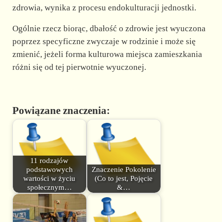
zdrowia, wynika z procesu endokulturacji jednostki.
Ogólnie rzecz biorąc, dbałość o zdrowie jest wyuczona
poprzez specyficzne zwyczaje w rodzinie i może się
zmienić, jeżeli forma kulturowa miejsca zamieszkania
różni się od tej pierwotnie wyuczonej.
Powiązane znaczenia:
11 rodzajów
podstawowych
Znaczenie Pokolenie
wartości w życiu
(Co to jest, Pojęcie
społecznym…
&…