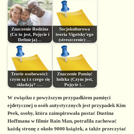
Znaczenie Rodzina
Socjokulturowa
(Co to jest, Pojęcie i
teoria Vigotsky'ego
Definicja)…
(streszczenie):…
Teorie osobowości:
Znaczenie Pamięć
czym są i z czego się
ludzka (Czym jest,
składają? -…
Pojęcie i…
W związku z powyższym przypadkiem pamięci
ejdetycznej u osób autystycznych jest przypadek Kim
Peek, osoby, która zainspirowała postać Dustina
Hoffmana w filmie Rain Man, potrafiła zachować
każdą stronę z około 9000 książek, a także przeczytać