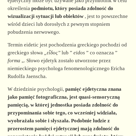
d
ejdetyczny może być używane jako przymiotnik w celu
określenia
podmiotu, który posiada zdolność do
wizualizacji sytuacji lub obiektów
, jest to powszechne
e
wśród dzieci lub dorosłych z pewnym stopniem
pobudzenia nerwowego.
o
Termin eidetic jest pochodzenia greckiego pochodzi od
greckiego słowa
„εἶδος”
lub ”
eidos
” co oznacza ”
forma
„. Słowo ejdetyk zostało utworzone przez
niemieckiego psychologa fenomenologicznego Ericha
Rudolfa Jaenscha.
W dziedzinie psychologii,
pamięć ejdetyczna
znana
jako
pamięć fotograficzna,
jest quasi-sensoryczną
pamięcią, w której jednostka posiada zdolność do
przypominania sobie tego, co wcześniej widziała,
wyobrażała sobie i słyszała. Podobnie ludzie z
przerostem pamięci ejdetycznej mają zdolność do