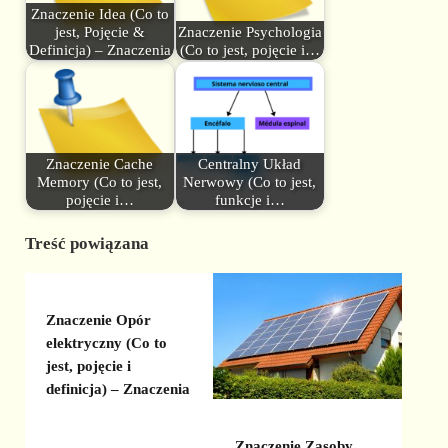
Znaczenie Idea (Co to
jest, Pojęcie &
Znaczenie Psychologia
Definicja) – Znaczenia
(Co to jest, pojęcie i…
Znaczenie Cache
Centralny Układ
Memory (Co to jest,
Nerwowy (Co to jest,
pojęcie i…
funkcje i…
Treść powiązana
Znaczenie Opór
elektryczny (Co to
jest, pojęcie i
definicja) – Znaczenia
Znaczenie Zasoby