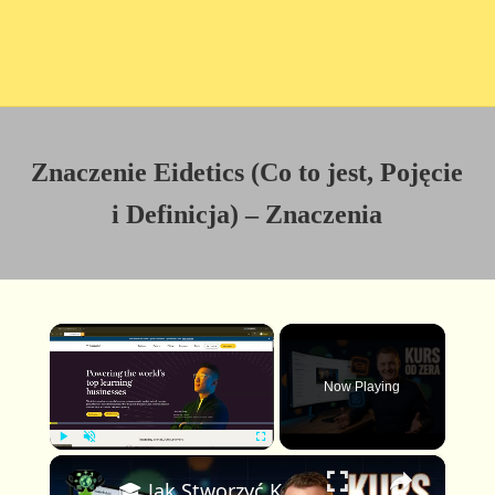
Znaczenie Eidetics (Co to jest, Pojęcie
i Definicja) – Znaczenia
×
Now Playing
×
P
U
F
🎓 Jak Stworzyć Kurs Online od Zera — Pełny Tutorial dla Początkujących (Rejestracji do Publikacji)
l
n
u