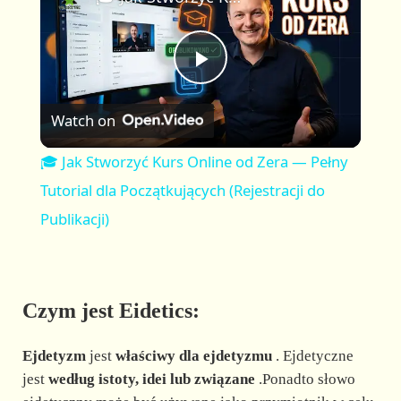
a
m
l
y
u
l
t
s
P
e
c
r
Watch on
e
l
e
🎓 Jak Stworzyć Kurs Online od Zera — Pełny
n
a
Tutorial dla Początkujących (Rejestracji do
Publikacji)
y
V
Czym jest Eidetics:
i
Ejdetyzm
jest
właściwy dla ejdetyzmu
. Ejdetyczne
jest
według istoty, idei lub związane
.Ponadto słowo