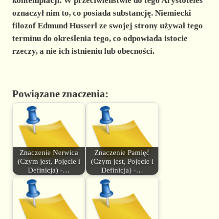
kontemplacji. W przeciwieństwie do tego
Arystoteles
oznaczył nim to, co posiada substancję.
Niemiecki
filozof Edmund Husserl
ze swojej strony używał tego
terminu do określenia tego, co odpowiada istocie
rzeczy, a nie ich istnieniu lub obecności.
Powiązane znaczenia:
Znaczenie Nerwica
Znaczenie Pamięć
(Czym jest, Pojęcie i
(Czym jest, Pojęcie i
Definicja) -…
Definicja) -…