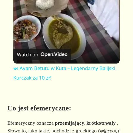
a
y
V
Watch on
i
🍛 Ayam Betutu w Kuta – Legendarny Balijski
Kurczak za 10 zł!
d
e
Co jest efemeryczne:
o
Efemeryczny oznacza
przemijający, krótkotrwały
.
Słowo to, jako takie, pochodzi z greckiego
ἐφήμερος
(