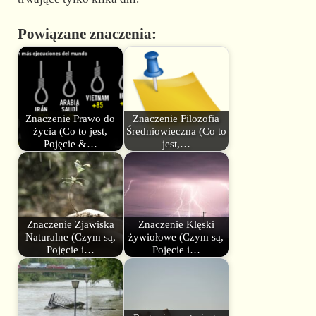
Powiązane znaczenia:
Znaczenie Prawo do
Znaczenie Filozofia
życia (Co to jest,
Średniowieczna (Co to
Pojęcie &…
jest,…
Znaczenie Zjawiska
Znaczenie Klęski
Naturalne (Czym są,
żywiołowe (Czym są,
Pojęcie i…
Pojęcie i…