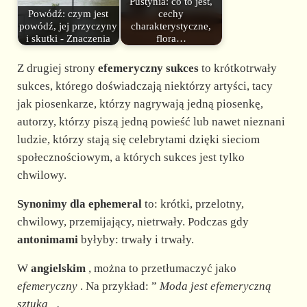
Pustynia: co to jest,
Powódź: czym jest
cechy
powódź, jej przyczyny
charakterystyczne,
i skutki - Znaczenia
flora…
Z drugiej strony
efemeryczny sukces
to krótkotrwały
sukces, którego doświadczają niektórzy artyści, tacy
jak piosenkarze, którzy nagrywają jedną piosenkę,
autorzy, którzy piszą jedną powieść lub nawet nieznani
ludzie, którzy stają się celebrytami dzięki sieciom
społecznościowym, a których sukces jest tylko
chwilowy.
Synonimy dla ephemeral
to: krótki, przelotny,
chwilowy, przemijający, nietrwały. Podczas gdy
antonimami
byłyby: trwały i trwały.
W
angielskim
, można to przetłumaczyć jako
efemeryczny
. Na przykład: ”
Moda
jest efemeryczną
sztuką
„.