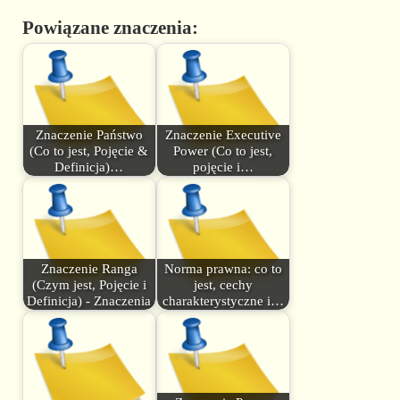
Powiązane znaczenia:
Znaczenie Państwo
Znaczenie Executive
(Co to jest, Pojęcie &
Power (Co to jest,
Definicja)…
pojęcie i…
Znaczenie Ranga
Norma prawna: co to
(Czym jest, Pojęcie i
jest, cechy
Definicja) - Znaczenia
charakterystyczne i…