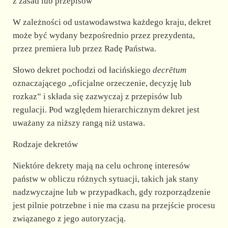
d
z zasad lub przepisów
W zależności od ustawodawstwa każdego kraju, dekret
e
może być wydany bezpośrednio przez prezydenta,
przez premiera lub przez Radę Państwa.
o
Słowo dekret pochodzi od łacińskiego
decrētum
oznaczającego „oficjalne orzeczenie, decyzję lub
rozkaz” i składa się zazwyczaj z przepisów lub
regulacji. Pod względem hierarchicznym dekret jest
uważany za niższy rangą niż ustawa.
Rodzaje dekretów
Niektóre dekrety mają na celu ochronę interesów
państw w obliczu różnych sytuacji, takich jak stany
nadzwyczajne lub w przypadkach, gdy rozporządzenie
jest pilnie potrzebne i nie ma czasu na przejście procesu
związanego z jego autoryzacją.