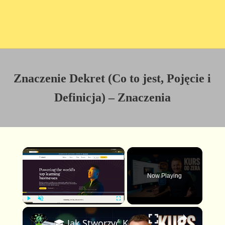
Znaczenie Dekret (Co to jest, Pojęcie i
Definicja) – Znaczenia
×
Now Playing
×
P
U
F
🎓 Jak Stworzyć Kurs Online od Zera — Pełny Tutorial dla Początkujących (Rejestracji do Publikacji)
l
n
u