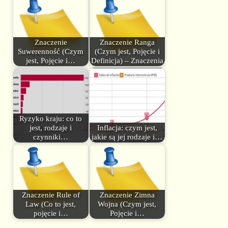
Znaczenie
Znaczenie Ranga
Suwerenność (Czym
(Czym jest, Pojęcie i
jest, Pojęcie i…
Definicja) – Znaczenia
Ryzyko kraju: co to
jest, rodzaje i
Inflacja: czym jest,
czynniki…
jakie są jej rodzaje i…
Znaczenie Rule of
Znaczenie Zimna
Law (Co to jest,
Wojna (Czym jest,
pojęcie i…
Pojęcie i…