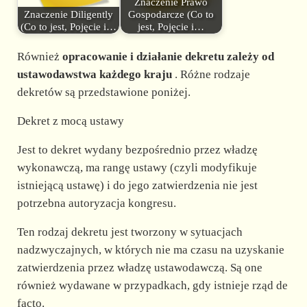
Znaczenie Prawo
Znaczenie Diligently
Gospodarcze (Co to
(Co to jest, Pojęcie i…
jest, Pojęcie i…
Również
opracowanie i działanie dekretu zależy od
ustawodawstwa każdego kraju
. Różne rodzaje
dekretów są przedstawione poniżej.
Dekret z mocą ustawy
Jest to dekret wydany bezpośrednio przez władzę
wykonawczą, ma rangę ustawy (czyli modyfikuje
istniejącą ustawę) i do jego zatwierdzenia nie jest
potrzebna autoryzacja kongresu.
Ten rodzaj dekretu jest tworzony w sytuacjach
nadzwyczajnych, w których nie ma czasu na uzyskanie
zatwierdzenia przez władzę ustawodawczą. Są one
również wydawane w przypadkach, gdy istnieje rząd de
facto.