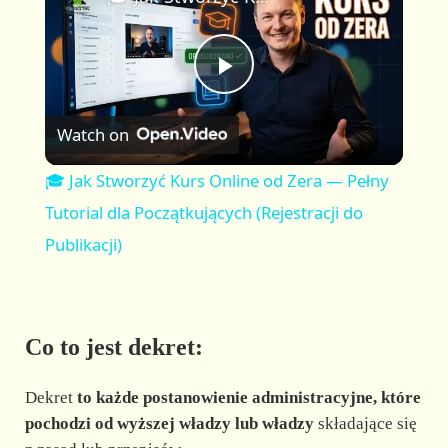
a
m
l
y
u
l
t
s
P
e
c
r
Watch on
e
l
e
🎓 Jak Stworzyć Kurs Online od Zera — Pełny
n
a
Tutorial dla Początkujących (Rejestracji do
Publikacji)
y
V
Co to jest dekret:
i
Dekret
to każde postanowienie administracyjne, które
pochodzi od wyższej władzy lub władzy
składające się