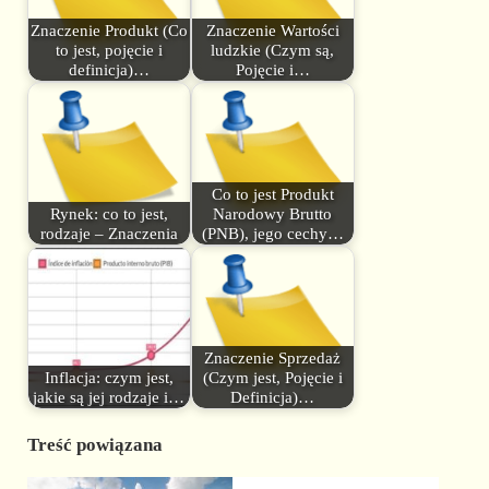
Znaczenie Produkt (Co
Znaczenie Wartości
to jest, pojęcie i
ludzkie (Czym są,
definicja)…
Pojęcie i…
Co to jest Produkt
Rynek: co to jest,
Narodowy Brutto
rodzaje – Znaczenia
(PNB), jego cechy…
Znaczenie Sprzedaż
Inflacja: czym jest,
(Czym jest, Pojęcie i
jakie są jej rodzaje i…
Definicja)…
Treść powiązana