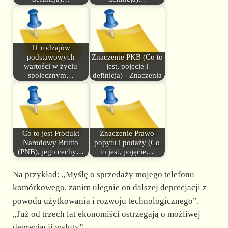
11 rodzajów
podstawowych
Znaczenie PKB (Co to
wartości w życiu
jest, pojęcie i
społecznym…
definicja) - Znaczenia
Co to jest Produkt
Znaczenie Prawo
Narodowy Brutto
popytu i podaży (Co
(PNB), jego cechy…
to jest, pojęcie…
Na przykład: „Myślę o sprzedaży mojego telefonu
komórkowego, zanim ulegnie on dalszej deprecjacji z
powodu użytkowania i rozwoju technologicznego”.
„Już od trzech lat ekonomiści ostrzegają o możliwej
deprecjacji waluty”.