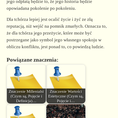
jego odpłatą będzie to, że jego historia będzie
opowiadana pokolenie po pokoleniu.
Dla tchórza lepiej jest ocalić życie i żyć ze złą
reputacją, niż wejść na pomnik zmarłych. Oznacza to,
że dla tchórza jego przeżycie, które może być
postrzegane jako symbol jego własnego spokoju w
obliczu konfliktu, jest ponad to, co powiedzą ludzie.
Powiązane znaczenia:
Znaczenie Millenialsi
Znaczenie Wartości
(Czym są, Pojęcie i
Estetyczne (Czym są,
Definicja)…
Pojęcie i…