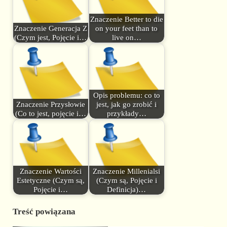
Znaczenie Better to die
Znaczenie Generacja Z
on your feet than to
(Czym jest, Pojęcie i…
live on…
Opis problemu: co to
Znaczenie Przysłowie
jest, jak go zrobić i
(Co to jest, pojęcie i…
przykłady…
Znaczenie Wartości
Znaczenie Millenialsi
Estetyczne (Czym są,
(Czym są, Pojęcie i
Pojęcie i…
Definicja)…
Treść powiązana