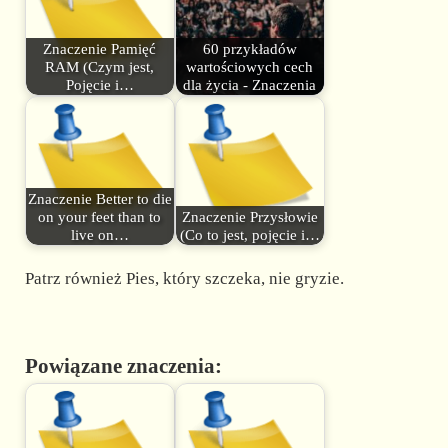
Znaczenie Pamięć
60 przykładów
RAM (Czym jest,
wartościowych cech
Pojęcie i…
dla życia - Znaczenia
Znaczenie Better to die
on your feet than to
Znaczenie Przysłowie
live on…
(Co to jest, pojęcie i…
Patrz również Pies, który szczeka, nie gryzie.
Powiązane znaczenia: