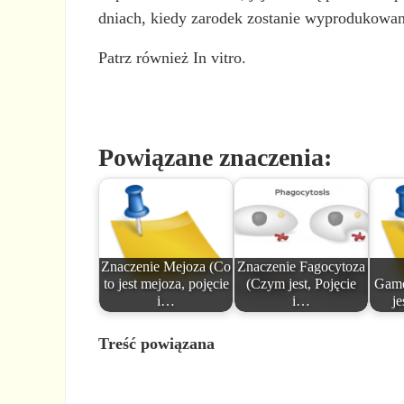
dniach, kiedy zarodek zostanie wyprodukowan
Patrz również In vitro.
Powiązane znaczenia:
Znaczenie Mejoza (Co
Znaczenie Fagocytoza
to jest mejoza, pojęcie
(Czym jest, Pojęcie
Game
i…
i…
je
Treść powiązana