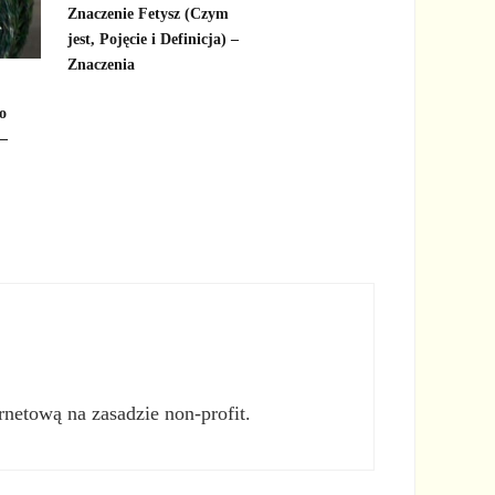
Znaczenie Fetysz (Czym
jest, Pojęcie i Definicja) –
Znaczenia
o
 –
rnetową na zasadzie non-profit.