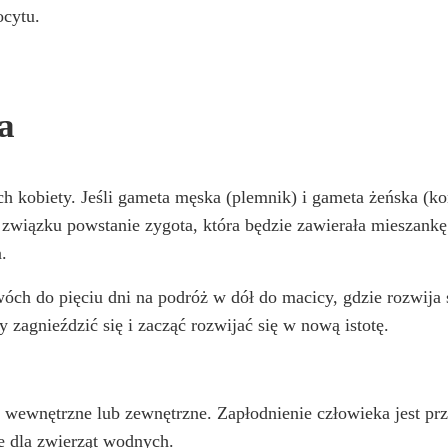
ocytu.
a
h kobiety. Jeśli gameta męska (plemnik) i gameta żeńska (ko
o związku powstanie zygota, która będzie zawierała miesza
.
ch do pięciu dni na podróż w dół do macicy, gdzie rozwija 
 zagnieździć się i zacząć rozwijać się w nową istotę.
: wewnętrzne lub zewnętrzne. Zapłodnienie człowieka jest p
ne dla zwierząt wodnych.