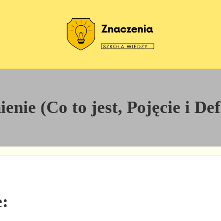
Szkoła wiedzy
Znaczenia
nie (Co to jest, Pojęcie i De
e: