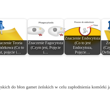
Znaczenie Endocytoza
aczenie Teoria
Znaczenie Fagocytoza
(Co to jest
Zn
órkowa (Co to
(Czym jest, Pojęcie
Endocytoza,
(Czy
st, pojęcie i…
i…
Pojęcie…
Defin
kich do błon gamet żeńskich w celu zapłodnienia komórki jaj