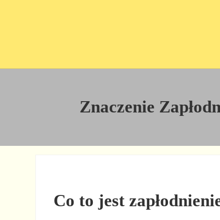
Przejdź do treści
Skip to site footer
Znaczenie Zapłodnie
Co to jest zapłodnieni