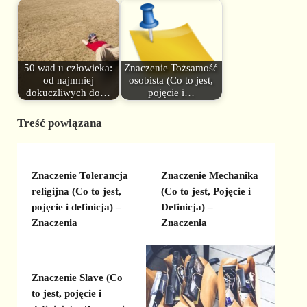
50 wad u człowieka:
Znaczenie Tożsamość
od najmniej
osobista (Co to jest,
dokuczliwych do…
pojęcie i…
Treść powiązana
Znaczenie Tolerancja
Znaczenie Mechanika
religijna (Co to jest,
(Co to jest, Pojęcie i
pojęcie i definicja) –
Definicja) –
Znaczenia
Znaczenia
Znaczenie Slave (Co
to jest, pojęcie i