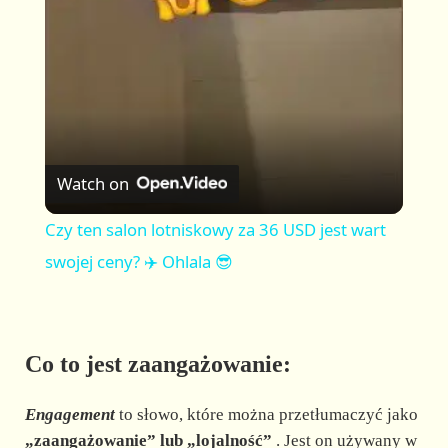
a
y
V
Watch on
i
Czy ten salon lotniskowy za 36 USD jest wart
swojej ceny? ✈️ Ohlala 😎
d
e
Co to jest zaangażowanie:
o
Engagement
to słowo, które można przetłumaczyć jako
„zaangażowanie” lub „lojalność”
. Jest on używany w