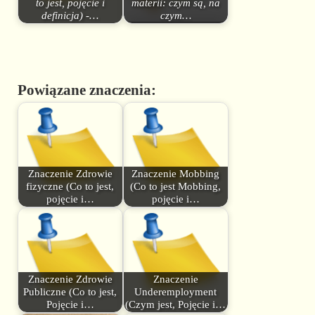
to jest, pojęcie i
materii: czym są, na
definicja) -…
czym…
Powiązane znaczenia:
Znaczenie Zdrowie
Znaczenie Mobbing
fizyczne (Co to jest,
(Co to jest Mobbing,
pojęcie i…
pojęcie i…
Znaczenie Zdrowie
Znaczenie
Publiczne (Co to jest,
Underemployment
Pojęcie i…
(Czym jest, Pojęcie i…