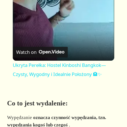
a
y
V
Watch on
i
Ukryta Perełka: Hostel Kinboshi Bangkok—
Czysty, Wygodny i Idealnie Położony 🏨✨
d
e
Co to jest wydalenie:
o
Wypędzanie
oznacza czynność wypędzania, tzn.
wypędzania kogoś lub czegoś
.