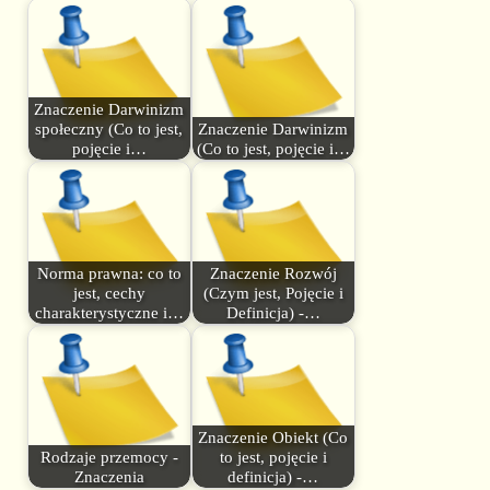
Znaczenie Darwinizm
społeczny (Co to jest,
Znaczenie Darwinizm
pojęcie i…
(Co to jest, pojęcie i…
Norma prawna: co to
Znaczenie Rozwój
jest, cechy
(Czym jest, Pojęcie i
charakterystyczne i…
Definicja) -…
Znaczenie Obiekt (Co
Rodzaje przemocy -
to jest, pojęcie i
Znaczenia
definicja) -…