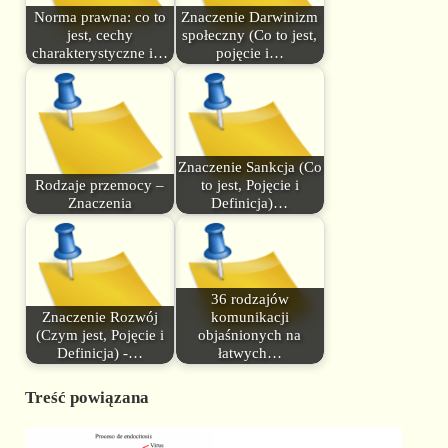
Norma prawna: co to
Znaczenie Darwinizm
jest, cechy
społeczny (Co to jest,
charakterystyczne i…
pojęcie i…
Znaczenie Sankcja (Co
Rodzaje przemocy –
to jest, Pojęcie i
Znaczenia
Definicja)…
36 rodzajów
Znaczenie Rozwój
komunikacji
(Czym jest, Pojęcie i
objaśnionych na
Definicja) -…
łatwych…
Treść powiązana