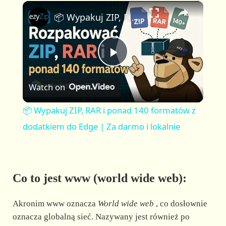
×
P
U
F
📦 Wypakuj ZIP, RAR i ponad 140 formatów z dodatkiem do Edge | Za darmo i lokalnie
l
n
u
a
m
l
y
u
l
t
s
P
e
c
r
Watch on
e
l
e
📦 Wypakuj ZIP, RAR i ponad 140 formatów z
n
a
dodatkiem do Edge | Za darmo i lokalnie
y
Co to jest www (world wide web):
V
Akronim www oznacza
World wide web
, co dosłownie
i
oznacza globalną sieć. Nazywany jest również po