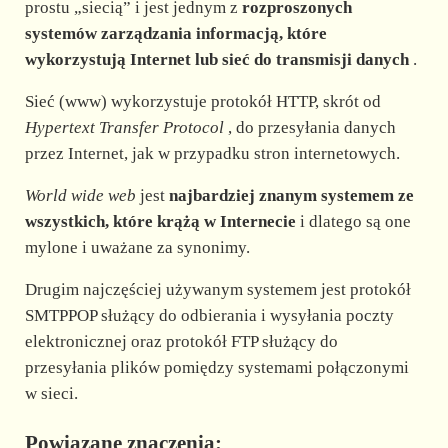
prostu „siecią” i jest jednym z
rozproszonych
systemów zarządzania informacją, które
d
wykorzystują Internet lub sieć do transmisji danych
.
e
Sieć (www) wykorzystuje protokół HTTP, skrót od
Hypertext Transfer Protocol
, do przesyłania danych
przez Internet, jak w przypadku stron internetowych.
o
World wide web
jest
najbardziej znanym systemem ze
wszystkich, które krążą w Internecie
i dlatego są one
mylone i uważane za synonimy.
Drugim najczęściej używanym systemem jest protokół
SMTPPOP służący do odbierania i wysyłania poczty
elektronicznej oraz protokół FTP służący do
przesyłania plików pomiędzy systemami połączonymi
w sieci.
Powiązane znaczenia: