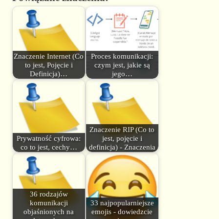
Znaczenie Internet (Co
Proces komunikacji:
to jest, Pojęcie i
czym jest, jakie są
Definicja)…
jego…
Znaczenie RIP (Co to
Prywatność cyfrowa:
jest, pojęcie i
co to jest, cechy…
definicja) - Znaczenia
36 rodzajów
komunikacji
33 najpopularniejsze
objaśnionych na
emojis - dowiedzcie