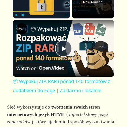
Now Playing
×
P
U
F
📦 Wypakuj ZIP, RAR i ponad 140 formatów z dodatkiem do Edge | Za darmo i lokalnie
l
n
u
a
m
l
y
u
l
t
s
P
e
c
r
Watch on
e
l
e
📦 Wypakuj ZIP, RAR i ponad 140 formatów z
n
a
dodatkiem do Edge | Za darmo i lokalnie
y
Sieć wykorzystuje do
tworzenia swoich stron
internetowych język HTML
(
hipertekstowy język
znaczników
), który ujednolicił sposób wyszukiwania i
V