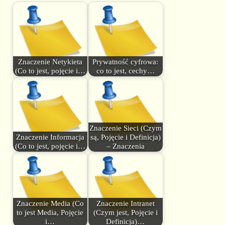
Znaczenie Netykieta
Prywatność cyfrowa:
(Co to jest, pojęcie i…
co to jest, cechy…
Znaczenie Sieci (Czym
Znaczenie Informacja
są, Pojęcie i Definicja)
(Co to jest, pojęcie i…
– Znaczenia
Znaczenie Media (Co
Znaczenie Intranet
to jest Media, Pojęcie
(Czym jest, Pojęcie i
i…
Definicja)…