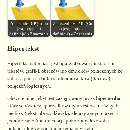
Znaczenie RIP (Co to
Znaczenie HTML (Co
jest, pojęcie i
to jest, pojęcie i
definicja) - Znaczenia
definicja) - Znaczenia
Hipertekst
Hipertekst natomiast jest uporządkowanym zbiorem
tekstów, grafiki, obrazów lub dźwięków połączonych ze
sobą za pomocą linków lub odnośników (
linków
) i
połączeń logicznych.
Obecnie hipertekst jest zastępowany przez
hipermedia
,
które są również uporządkowanym zestawem różnych
mediów (tekst, obraz, dźwięk), ale używanych razem i
jednocześnie (multimedia) i połączonych ze sobą
linkami i logicznymi połączeniami w celu