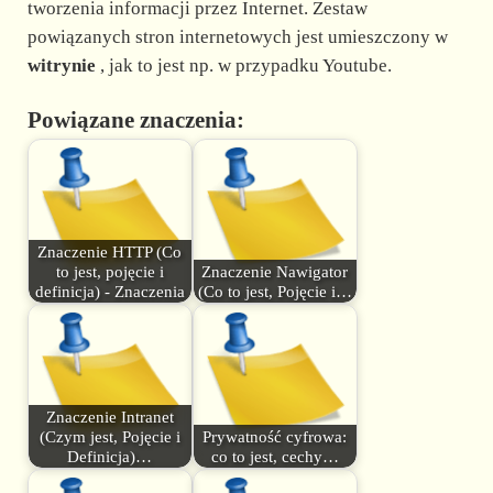
tworzenia informacji przez Internet. Zestaw
powiązanych stron internetowych jest umieszczony w
i
witrynie
, jak to jest np. w przypadku Youtube.
d
Powiązane znaczenia:
e
o
Znaczenie HTTP (Co
to jest, pojęcie i
Znaczenie Nawigator
definicja) - Znaczenia
(Co to jest, Pojęcie i…
Znaczenie Intranet
(Czym jest, Pojęcie i
Prywatność cyfrowa:
Definicja)…
co to jest, cechy…