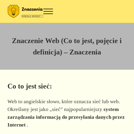
Przejdź do treści
Skip to site footer
Menu
Znaczenia
Szkoła wiedzy
Znaczenie Web (Co to jest, pojęcie i
definicja) – Znaczenia
Co to jest sieć:
Web to angielskie słowo, które oznacza sieć lub web.
Określany jest jako „sieć” najpopularniejszy
system
zarządzania informacją do przesyłania danych przez
Internet
.