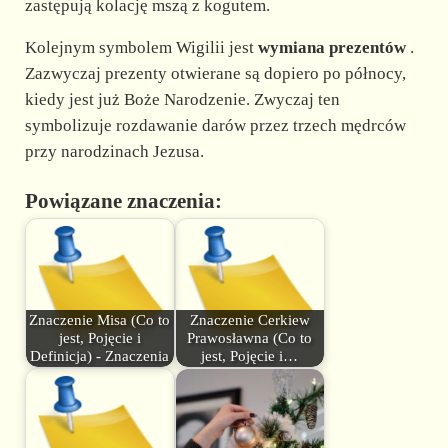
zastępują kolację mszą z kogutem.
Kolejnym symbolem Wigilii jest
wymiana prezentów
.
Zazwyczaj prezenty otwierane są dopiero po północy,
kiedy jest już Boże Narodzenie. Zwyczaj ten
symbolizuje rozdawanie darów przez trzech mędrców
przy narodzinach Jezusa.
Powiązane znaczenia:
Znaczenie Misa (Co to
Znaczenie Cerkiew
jest, Pojęcie i
Prawosławna (Co to
Definicja) - Znaczenia
jest, Pojęcie i…