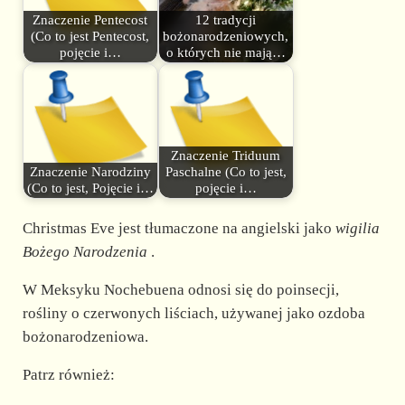
Znaczenie Pentecost
12 tradycji
(Co to jest Pentecost,
bożonarodzeniowych,
pojęcie i…
o których nie mają…
Znaczenie Triduum
Znaczenie Narodziny
Paschalne (Co to jest,
(Co to jest, Pojęcie i…
pojęcie i…
Christmas Eve jest tłumaczone na angielski jako
wigilia
Bożego Narodzenia
.
W Meksyku Nochebuena odnosi się do poinsecji,
rośliny o czerwonych liściach, używanej jako ozdoba
bożonarodzeniowa.
Patrz również: