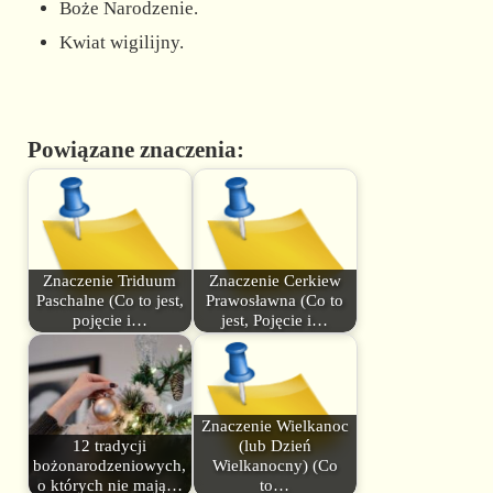
Boże Narodzenie.
Kwiat wigilijny.
Powiązane znaczenia:
Znaczenie Triduum
Znaczenie Cerkiew
Paschalne (Co to jest,
Prawosławna (Co to
pojęcie i…
jest, Pojęcie i…
Znaczenie Wielkanoc
12 tradycji
(lub Dzień
bożonarodzeniowych,
Wielkanocny) (Co
o których nie mają…
to…