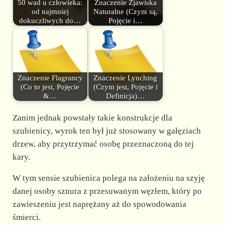
50 wad u człowieka:
Znaczenie Zjawiska
od najmniej
Naturalne (Czym są,
dokuczliwych do…
Pojęcie i…
Znaczenie Flagrancy
Znaczenie Lynching
(Co to jest, Pojęcie
(Czym jest, Pojęcie i
&…
Definicja)…
Zanim jednak powstały takie konstrukcje dla
szubienicy, wyrok ten był już stosowany w gałęziach
drzew, aby przytrzymać osobę przeznaczoną do tej
kary.
W tym sensie szubienica polega na założeniu na szyję
danej osoby sznura z przesuwanym węzłem, który po
zawieszeniu jest naprężany aż do spowodowania
śmierci.