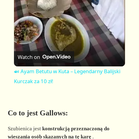
a
y
V
Watch on
i
🍛 Ayam Betutu w Kuta – Legendarny Balijski
Kurczak za 10 zł!
d
e
Co to jest Gallows:
o
Szubienica jest
konstrukcją przeznaczoną do
wieszania osób skazanych na tę karę
.