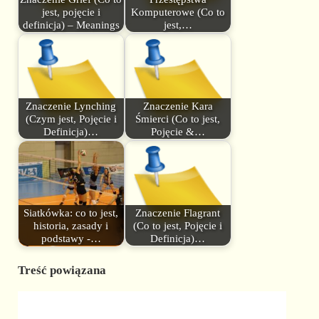
jest, pojęcie i
Komputerowe (Co to
definicja) – Meanings
jest,…
Znaczenie Lynching
Znaczenie Kara
(Czym jest, Pojęcie i
Śmierci (Co to jest,
Definicja)…
Pojęcie &…
Siatkówka: co to jest,
Znaczenie Flagrant
historia, zasady i
(Co to jest, Pojęcie i
podstawy -…
Definicja)…
Treść powiązana