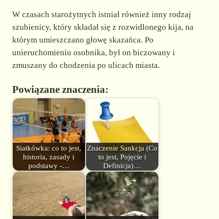
W czasach starożytnych istniał również inny rodzaj
szubienicy, który składał się z rozwidlonego kija, na
którym umieszczano głowę skazańca. Po
unieruchomieniu osobnika, był on biczowany i
zmuszany do chodzenia po ulicach miasta.
Powiązane znaczenia:
Siatkówka: co to jest,
Znaczenie Sankcja (Co
historia, zasady i
to jest, Pojęcie i
podstawy -…
Definicja)…