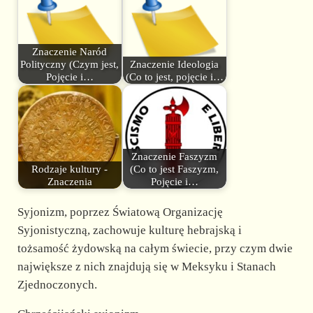
Znaczenie Naród
Polityczny (Czym jest,
Znaczenie Ideologia
Pojęcie i…
(Co to jest, pojęcie i…
Znaczenie Faszyzm
Rodzaje kultury -
(Co to jest Faszyzm,
Znaczenia
Pojęcie i…
Syjonizm, poprzez Światową Organizację
Syjonistyczną, zachowuje kulturę hebrajską i
tożsamość żydowską na całym świecie, przy czym dwie
największe z nich znajdują się w Meksyku i Stanach
Zjednoczonych.