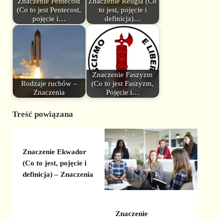
Znaczenie Pentecost
Znaczenie Religia (Co
(Co to jest Pentecost,
to jest, pojęcie i
pojęcie i…
definicja)…
Znaczenie Faszyzm
Rodzaje ruchów –
(Co to jest Faszyzm,
Znaczenia
Pojęcie i…
Treść powiązana
Znaczenie Ekwador
(Co to jest, pojęcie i
definicja) – Znaczenia
Znaczenie