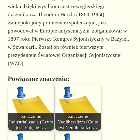
wieku dzięki wysiłkom austro-węgierskiego
dziennikarza Theodora Herzla (1860-1904).
Zaniepokojony problemem społecznym, jaki
powodował w Europie antysemityzm, zorganizował w
1897 roku Pierwszy Kongres Syjonistyczny w Bazylei,
w Szwajcarii. Został on również pierwszym
prezydentem Światowej Organizacji Syjonistycznej
(WZO).
Powiązane znaczenia:
Znaczenie
Znaczenie
Industrializacja (Czym
Neoliberalizm (Co to
jest, Pojęcie i…
jest Neoliberalizm,…