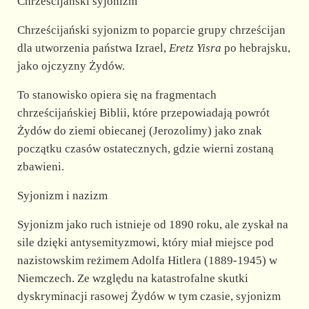
Chrześcijański syjonizm
Chrześcijański syjonizm to poparcie grupy chrześcijan
dla utworzenia państwa Izrael,
Eretz Yisra
po hebrajsku,
jako ojczyzny Żydów.
To stanowisko opiera się na fragmentach
chrześcijańskiej Biblii, które przepowiadają powrót
Żydów do ziemi obiecanej (Jerozolimy) jako znak
początku czasów ostatecznych, gdzie wierni zostaną
zbawieni.
Syjonizm i nazizm
Syjonizm jako ruch istnieje od 1890 roku, ale zyskał na
sile dzięki antysemityzmowi, który miał miejsce pod
nazistowskim reżimem Adolfa Hitlera (1889-1945) w
Niemczech. Ze względu na katastrofalne skutki
dyskryminacji rasowej Żydów w tym czasie, syjonizm