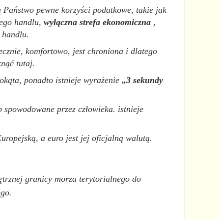
zą Państwo pewne korzyści podatkowe, takie jak
nego handlu,
wyłączna strefa ekonomiczna
,
 handlu.
ecznie, komfortowo, jest chroniona i dlatego
nąć tutaj.
tokąta, ponadto istnieje wyrażenie
„3 sekundy
b spowodowane przez człowieka. istnieje
ropejską, a euro jest jej oficjalną walutą.
trznej granicy morza terytorialnego do
ego.