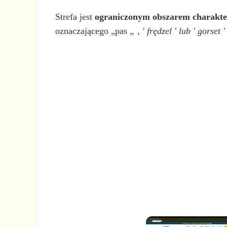
Strefa jest
ograniczonym obszarem charakter
oznaczającego „pas
„
, '
frędzel
'
lub
'
gorset
'