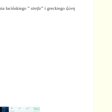
nia łacińskiego ”
strefa”
i greckiego
ζώνη