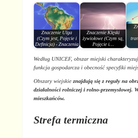
Zn
Znaczenie Ulga
Znaczenie Klęski
(Czym jest, Pojęcie i
żywiołowe (Czym są,
tra
Definicja) - Znaczenia
Pojęcie i…
Według UNICEF, obszar miejski charakteryzuje
funkcja gospodarcza i obecność specyfiki miejsk
Obszary wiejskie
znajdują się z reguły na ob
działalności rolniczej i rolno-przemysłowej.
mieszkańców.
Strefa termiczna