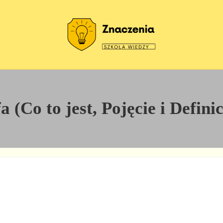
Szkoła wiedzy
Znaczenia
a (Co to jest, Pojęcie i Defini