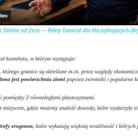
a
y
 Online od Zera — Pełny Tutorial dla Początkujących (Rej
V
i
 od kontekstu, w którym występuje:
nu, którego granice są określone m.in. przez względy ekonomic
d
lona jest powierzchnia ziemi
poprzez zwrotniki i popularne k
e
uli pomiędzy 2 równoległymi płaszczyznami.
t miejscem, gdzie możemy znaleźć dowody, które wydarzyły się
o
trefy erogenne,
które wykazują większą wrażliwość i których