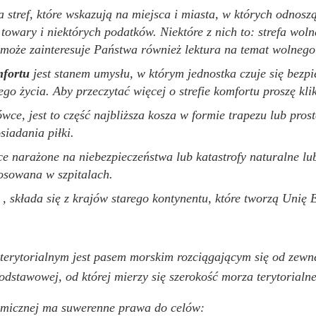
ka stref, które wskazują na miejsca i miasta, w których odnos
towary i niektórych podatków. Niektóre z nich to: strefa wol
ć może zainteresuje Państwa również lektura na temat wolnego
mfortu
jest stanem umysłu, w którym jednostka czuje się bezpi
o życia. Aby przeczytać więcej o strefie komfortu proszę klik
wce, jest to część najbliższa kosza w formie trapezu lub pros
siadania piłki.
ce narażone na niebezpieczeństwa lub katastrofy naturalne lu
tosowana w szpitalach.
, składa się z krajów starego kontynentu, które tworzą Unię Eu
rytorialnym jest pasem morskim rozciągającym się od zewnę
podstawowej, od której mierzy się szerokość morza terytorialn
omicznej ma suwerenne prawa do celów: