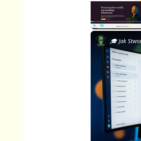
P
U
l
n
a
m
y
u
t
e