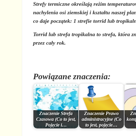
Strefy termiczne
określają reżim temperaturow
nachylenia osi ziemskiej i kształtu naszej pl
co daje początek: 1 strefie torrid lub tropi
Torrid lub strefa tropikalna
to strefa, która 
przez cały rok.
Powiązane znaczenia:
Znaczenie Strefa
Znaczenie Prawo
Zn
Czasowa (Co to jest,
administracyjne (Co
komf
Pojęcie i…
to jest, pojęcie…