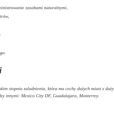
ministrowanie zasobami naturalnymi,
trów,
,
go.
i
okim stopniu zaludnienia, która ma cechy dużych miast z duż
ędzy innymi: Mexico City DF, Guadalajara, Monterrey.