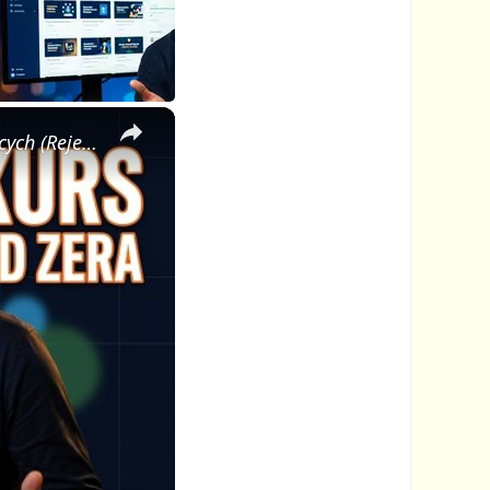
×
🎓 Jak Stworzyć Kurs Online od Zera — Pełny Tutorial dla Początkujących (Rejestracji do Publikacji)