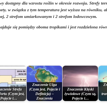
y dostępny dla wzrostu roślin w okresie rozwoju. Strefy ter
anety, w związku z tym temperatura jest wyższa na równiku, a
kalnej, 2 strefom umiarkowanym i 2 strefom lodowcowym.
znajduje się pomiędzy oboma tropikami i jest rozdzielona rów
Znaczenie Ulga
Zn
aczenie Strefa
(Czym jest, Pojęcie i
Znaczenie Klęski
ortu (Czym jest,
Definicja) –
żywiołowe (Czym są,
tra
Pojęcie i…
Znaczenia
Pojęcie i…