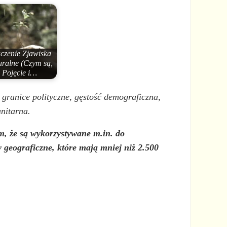
czenie Zjawiska
uralne (Czym są,
Pojęcie i…
granice polityczne, gęstość demograficzna,
anitarna.
ym, że są wykorzystywane m.in. do
y geograficzne, które mają mniej niż 2.500