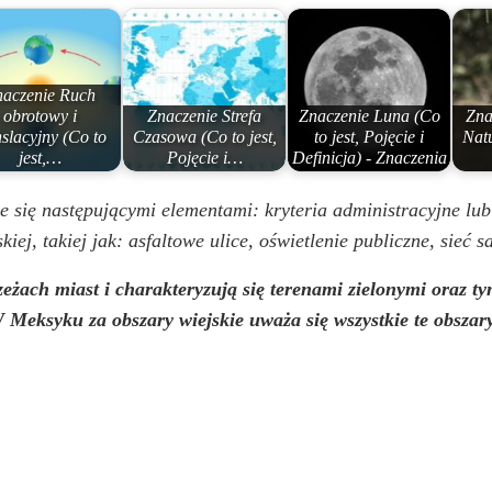
aczenie Ruch
obrotowy i
Znaczenie Strefa
Znaczenie Luna (Co
Zna
nslacyjny (Co to
Czasowa (Co to jest,
to jest, Pojęcie i
Nat
jest,…
Pojęcie i…
Definicja) - Znaczenia
 się następującymi elementami: kryteria administracyjne lub 
iej, takiej jak: asfaltowe ulice, oświetlenie publiczne, sieć s
rzeżach miast i charakteryzują się terenami zielonymi oraz t
 W Meksyku za obszary wiejskie uważa się wszystkie te obszar