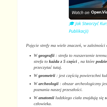
Watch on
🎓 Jak Stworzyć Kurs
Publikacji)
Pojęcie strefy ma wiele znaczeń, w zależności
W
geografii
: strefa to rozszerzenie tere
strefa to
każda z 5 części
, na które
podzie
przeczytać tutaj.
W
geometrii
: jest częścią powierzchni k
W
archeologii
: obszar archeologiczny jes
poznania naszej przeszłości.
W
anatomii
ludzkiego ciała znajdują się
s
człowieka.