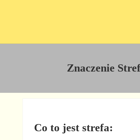
Przejdź do treści
Skip to site footer
Znaczenie Stref
Co to jest strefa: