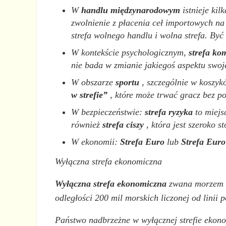
W
handlu międzynarodowym
istnieje kil
zwolnienie z płacenia ceł importowych na 
strefa wolnego handlu i wolna strefa. By
W kontekście psychologicznym,
strefa ko
nie bada w zmianie jakiegoś aspektu swojeg
W obszarze
sportu
, szczególnie w koszykó
w strefie”
, które może trwać gracz bez po
W bezpieczeństwie:
strefa ryzyka
to miejs
również
strefa ciszy
, która jest szeroko s
W ekonomii:
Strefa Euro
lub
Strefa Euro
Wyłączna strefa ekonomiczna
Wyłączna strefa ekonomiczna
zwana morzem te
odległości 200 mil morskich liczonej od linii 
Państwo nadbrzeżne w wyłącznej strefie ekon