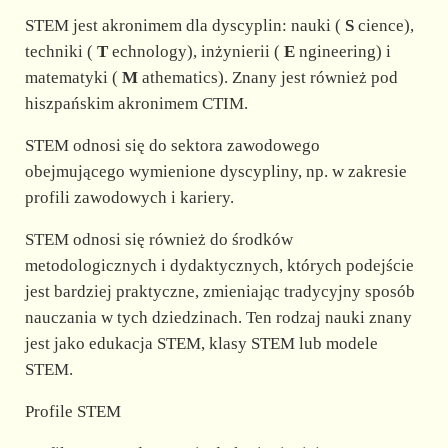
STEM jest akronimem dla dyscyplin: nauki (
S
cience),
d
techniki (
T
echnology), inżynierii (
E
ngineering) i
matematyki (
M
athematics). Znany jest również pod
e
hiszpańskim akronimem CTIM.
STEM odnosi się do sektora zawodowego
o
obejmującego wymienione dyscypliny, np. w zakresie
profili zawodowych i kariery.
STEM odnosi się również do środków
metodologicznych i dydaktycznych, których podejście
jest bardziej praktyczne, zmieniając tradycyjny sposób
nauczania w tych dziedzinach. Ten rodzaj nauki znany
jest jako edukacja STEM, klasy STEM lub modele
STEM.
Profile STEM