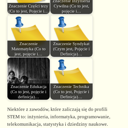
Znaczenie Inżynieria
Znaczenie Części tezy
Cywilna (Co to jest,
(Co to jest, Pojęcie i…
pojęcie i…
Znaczenie
Znaczenie Syndykat
Matematyka (Co to
(Czym jest, Pojęcie i
jest, pojęcie i…
Definicja)…
Znaczenie Edukacja
Znaczenie Technika
(Co to jest, pojęcie i
(Co to jest, Pojęcie i
definicja)…
Definicja)…
Niektóre z zawodów, które zaliczają się do profili
STEM to: inżynieria, informatyka, programowanie,
telekomunikacja, statystyka i dziedziny naukowe.