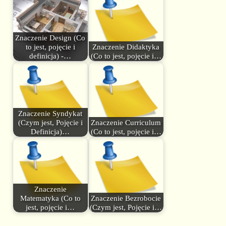
Znaczenie Design (Co
to jest, pojęcie i
Znaczenie Didaktyka
definicja) -…
(Co to jest, pojęcie i…
Znaczenie Syndykat
(Czym jest, Pojęcie i
Znaczenie Curriculum
Definicja)…
(Co to jest, pojęcie i…
Znaczenie
Matematyka (Co to
Znaczenie Bezrobocie
jest, pojęcie i…
(Czym jest, Pojęcie i…