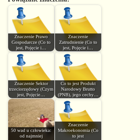
Znaczenie Prawo
Znaczenie
Gospodarcze (Co to
Zatrudnienie (Co to
jest, Pojęcie i…
jest, Pojęcie i…
Znaczenie Sektor
Co to jest Produkt
trzeciorzędowy (Czym
Narodowy Brutto
jest, Pojęcie…
(PNB), jego cechy…
Znaczenie
50 wad u człowieka:
Makroekonomia (Co
od najmniej
to jest