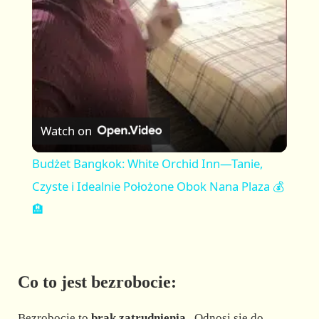
a
y
V
Watch on
i
Budżet Bangkok: White Orchid Inn—Tanie,
Czyste i Idealnie Położone Obok Nana Plaza 💰
d
🏨
e
Co to jest bezrobocie:
o
Bezrobocie to
brak zatrudnienia
. Odnosi się do