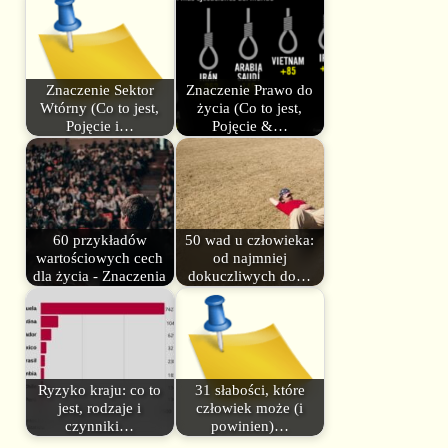
Znaczenie Sektor
Znaczenie Prawo do
Wtórny (Co to jest,
życia (Co to jest,
Pojęcie i…
Pojęcie &…
60 przykładów
50 wad u człowieka:
wartościowych cech
od najmniej
dla życia - Znaczenia
dokuczliwych do…
Ryzyko kraju: co to
31 słabości, które
jest, rodzaje i
człowiek może (i
czynniki…
powinien)…