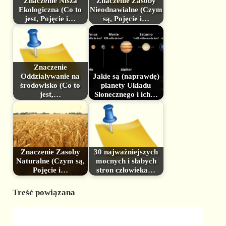
Znaczenie Nisza
Znaczenie Zasoby
Ekologiczna (Co to
Nieodnawialne (Czym
jest, Pojęcie i…
są, Pojęcie i…
Znaczenie
Oddziaływanie na
Jakie są (naprawdę)
środowisko (Co to
planety Układu
jest,…
Słonecznego i ich…
Znaczenie Zasoby
30 najważniejszych
Naturalne (Czym są,
mocnych i słabych
Pojęcie i…
stron człowieka…
Treść powiązana