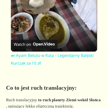
a
y
V
Watch on
i
🍛 Ayam Betutu w Kuta – Legendarny Balijski
Kurczak za 10 zł!
d
e
Co to jest ruch translacyjny:
o
Ruch translacyjny
to ruch planety Ziemi wokół Słońca
, opisujący lekko eliptyczną trajektorię.