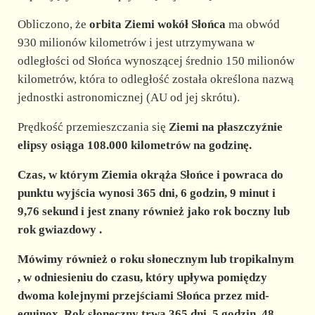
Obliczono, że
orbita Ziemi wokół Słońca
ma obwód
930 milionów kilometrów i jest utrzymywana w
odległości od Słońca wynoszącej średnio 150 milionów
kilometrów, która to odległość została określona nazwą
jednostki astronomicznej (AU od jej skrótu).
Prędkość przemieszczania się
Ziemi na płaszczyźnie
elipsy osiąga 108.000 kilometrów na godzinę.
Czas, w którym Ziemia okrąża Słońce i powraca do
punktu wyjścia wynosi 365 dni, 6 godzin, 9 minut i
9,76 sekund i jest znany również jako
rok boczny lub
rok gwiazdowy
.
Mówimy również o
roku słonecznym lub tropikalnym
, w odniesieniu do czasu, który upływa pomiędzy
dwoma kolejnymi przejściami Słońca przez mid-
equinox. Rok słoneczny trwa 365 dni, 5 godzin, 48