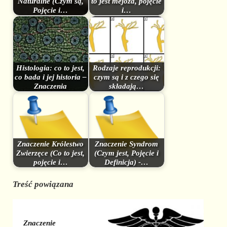
Naturalne (Czym są,
to jest mejoza, pojęcie
Pojęcie i…
i…
Histologia: co to jest,
Rodzaje reprodukcji:
co bada i jej historia –
czym są i z czego się
Znaczenia
składają…
Znaczenie Królestwo
Znaczenie Syndrom
Zwierzęce (Co to jest,
(Czym jest, Pojęcie i
pojęcie i…
Definicja) -…
Treść powiązana
Znaczenie