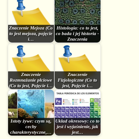
Znaczenie Mejoza (Co
Histologia: co to jest,
to jest mejoza, pojęcie
co bada i jej historia -
i…
Znaczenia
Znaczenie
Znaczenie
Rozmnażanie płciowe
Fizjologiczne (Co to
(Co to jest, Pojęcie i…
jest, Pojęcie i…
Istoty żywe: czym są,
Układ okresowy: co to
cechy
jest i wyjaśnienie, jak
charakterystyczne,…
jest…