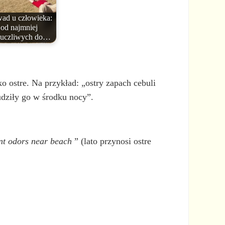
wad u człowieka:
od najmniej
uczliwych do…
 ostre. Na przykład: „ostry zapach cebuli
budziły go w środku nocy”.
t odors near
beach
” (lato przynosi ostre