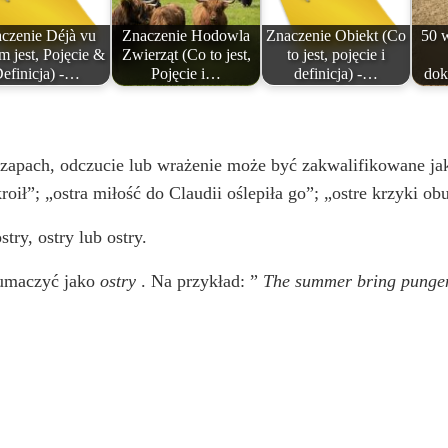
czenie Déjà vu
Znaczenie Hodowla
Znaczenie Obiekt (Co
50 
 jest, Pojęcie &
Zwierząt (Co to jest,
to jest, pojęcie i
efinicja) -…
Pojęcie i…
definicja) -…
dok
zapach, odczucie lub wrażenie może być zakwalifikowane jako
roił”; „ostra miłość do Claudii oślepiła go”; „ostre krzyki o
stry, ostry lub ostry.
łumaczyć jako
ostry
. Na przykład: ”
The
summer bring pungen