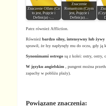
Znaczenie
Znaczenie Olfato (Co
Romantyzm (Czym
Zna
to jest, Pojęcie i
jest, Pojęcie i
(Czym
Definicja) -…
Definicja)…
D
Patrz również Affliction.
Również
bardzo silny, intensywny lub żywy
sprawił, że łzy napłynęły mu do oczu, gdy ją k
Synonimami ostrego
są z kolei: ostry, ostry, o
W języku angielskim
, pungent można przet
zapachy w pobliżu plaży).
Powiązane znaczenia: