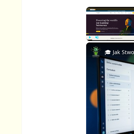
P
U
l
n
a
m
y
u
t
e