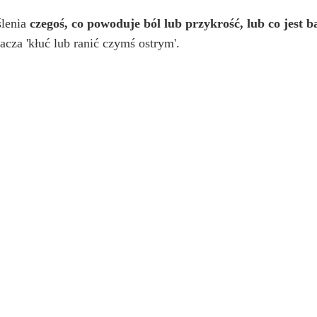
ślenia
czegoś, co powoduje ból lub przykrość, lub co jest 
acza 'kłuć lub ranić czymś ostrym'.