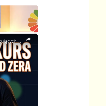
×
🎓 Jak Stworzyć Kurs Online od Zera — Pełny Tutorial dla Początkujących (Rejestracji do Publikacji)