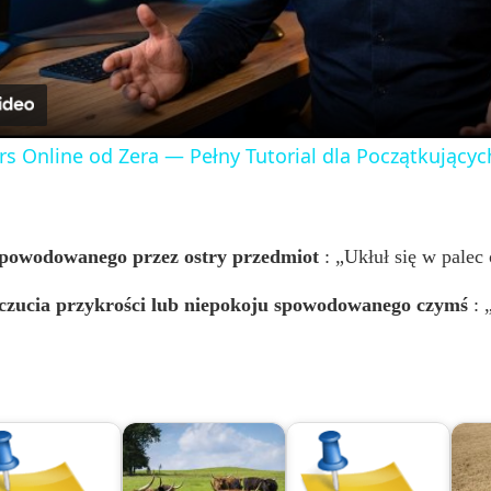
a
y
rs Online od Zera — Pełny Tutorial dla Początkujących
V
i
spowodowanego przez ostry przedmiot
: „Ukłuł się w palec
czucia przykrości lub niepokoju spowodowanego czymś
: 
d
e
o