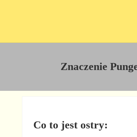
Przejdź do treści
Skip to site footer
Znaczenie Pungen
Co to jest ostry: