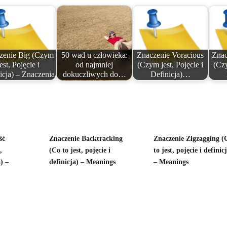
zenie Big (Czym
50 wad u człowieka:
Znaczenie Voracious
Znac
jest, Pojęcie i
od najmniej
(Czym jest, Pojęcie i
(Czy
icja) – Znaczenia
dokuczliwych do…
Definicja)…
ść
Znaczenie Backtracking
Znaczenie Zigzagging (
,
(Co to jest, pojęcie i
to jest, pojęcie i definic
) –
definicja) – Meanings
– Meanings