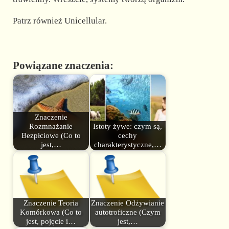
Patrz również Unicellular.
Powiązane znaczenia:
Znaczenie
Rozmnażanie
Istoty żywe: czym są,
Bezpłciowe (Co to
cechy
jest,…
charakterystyczne,…
Znaczenie Teoria
Znaczenie Odżywianie
Komórkowa (Co to
autotroficzne (Czym
jest, pojęcie i…
jest,…