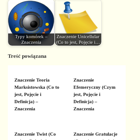
Typy komórek –
Znaczenie Unicellular
Znaczenia
(Co to jest, Pojęcie i…
Treść powiązana
Znaczenie Teoria
Znaczenie
Marksistowska (Co to
Efemeryczny (Czym
jest, Pojęcie i
jest, Pojęcie i
Definicja) –
Definicja) –
Znaczenia
Znaczenia
Znaczenie Twist (Co
Znaczenie Gratulacje