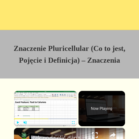
Znaczenie Pluricellular (Co to jest,
Pojęcie i Definicja) – Znaczenia
×
Now Playing
×
P
U
F
Jak podzielić dane w Excel 365 🧠 Praktyczny poradnik
l
n
u