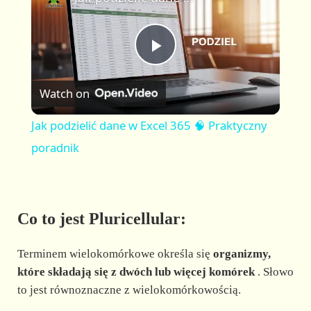
a
m
l
y
u
l
t
s
P
e
c
r
Watch on
e
l
e
Jak podzielić dane w Excel 365 🧠 Praktyczny
n
a
poradnik
y
Co to jest Pluricellular:
V
Terminem wielokomórkowe określa się
organizmy,
i
które składają się z dwóch lub więcej komórek
. Słowo
to jest równoznaczne z wielokomórkowością.