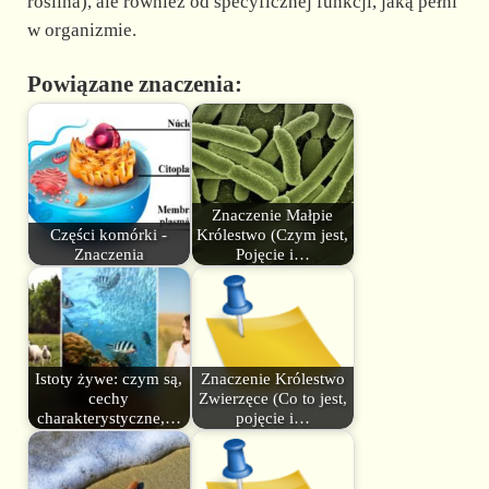
roślina), ale również od specyficznej funkcji, jaką pełni
w organizmie.
Powiązane znaczenia:
Znaczenie Małpie
Części komórki -
Królestwo (Czym jest,
Znaczenia
Pojęcie i…
Istoty żywe: czym są,
Znaczenie Królestwo
cechy
Zwierzęce (Co to jest,
charakterystyczne,…
pojęcie i…