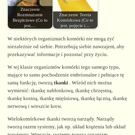
Znaczenie
Rozmnażanie
Znaczenie Teoria
Bezpłciowe (Co to
Komórkowa (Co to
jest,…
jest, pojęcie i…
W niektórych organizmach komórki nie mogą żyć
niezależnie od siebie. Potrzebują siebie nawzajem, aby
przekazywać informacje i pozostać przy życiu.
W tej klasie organizmów komórki tego samego typu,
mające to samo pochodzenie embrionalne i pełniące tę
samą funkcję, tworzą
tkanki
. Wśród nich można
wymienić: tkankę nabłonkową, tkankę chrzęstną,
tkankę kostną, tkankę mięśniową, tkankę łączną, tkankę
nerwową i wreszcie krew.
Wielokomórkowe tkanki tworzą narządy. Narządy
tworzą razem systemy, jak np. układ krążenia lub układ
trawienny. Wreszcie, systemy tworzą organizm.