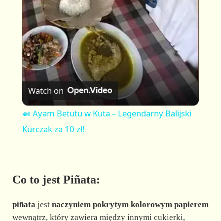
a
y
V
Watch on
i
🍛 Ayam Betutu w Kuta – Legendarny Balijski
Kurczak za 10 zł!
d
e
Co to jest Piñata:
o
piñata
jest
naczyniem pokrytym kolorowym papierem
wewnątrz, który zawiera między innymi cukierki,