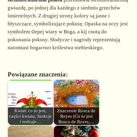
gwiazdę, po jednej dla każdego z siedmiu grzechów
śmiertelnych. Z drugiej strony kolory są jasne i
błyszczące, symbolizujące pokusę. Opaska na oczy jest
symbolem ślepej wiary w Boga, a kij cnotą do
pokonania pokusy. Słodycze i nagrody reprezentują
natomiast bogactwo królestwa niebieskiego.
Powiązane znaczenia:
Kwiat: co to jest,
Znaczenie Rosca de
części kwiatu, funkcje
Reyes (Co to jest
i rodzaje…
Rosca de Reyes,…