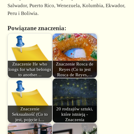
Salwador, Puerto Rico, Wenezuela, Kolumbia, Ekwador,
Peru i Boliwia.
Powiązane znaczenia:
Znaczenie He who
Znaczenie Rosca de
longs for what belongs
Reyes (Co to jest
to another…
Rosca de Reyes,…
Znaczenie
20 rodzajów sztuki,
Seksualność (Co to
które istnieją -
jest, pojęcie i…
Znaczenia