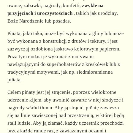
owoce, zabawki, nagrody, konfetti,
zwykle na
przyjęciach i uroczystościach
, takich jak urodziny,
Boże Narodzenie lub posadas.
Piñata, jako taka, może być wykonana z gliny lub może
być wykonana z konstrukcji z drutów i tektury, i jest
zazwyczaj ozdobiona jaskrawo kolorowym papierem.
Poza tym można je wykonać z motywami
nawiązującymi do superbohaterów z kreskówek lub z
tradycyjnymi motywami, jak np. siedmioramienna
piñata.
Celem piñaty jest jej strącenie, poprzez wielokrotne
uderzenie kijem, aby uwolnić zawarte w niej słodycze i
nagrody wśród tłumu. Aby ją strącić, piñatę zawiesza
się na linie zawieszonej nad przestrzenią, w której będą
stali ludzie. Aby ją złamać, każdy uczestnik przechodzi
przez każdą rundę raz, z zawiązanymi oczami i