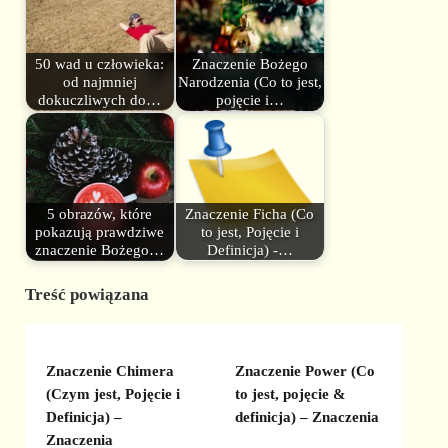
50 wad u człowieka:
Znaczenie Bożego
od najmniej
Narodzenia (Co to jest,
dokuczliwych do…
pojęcie i…
5 obrazów, które
Znaczenie Ficha (Co
pokazują prawdziwe
to jest, Pojęcie i
znaczenie Bożego…
Definicja) -…
Treść powiązana
Znaczenie Chimera
Znaczenie Power (Co
(Czym jest, Pojęcie i
to jest, pojęcie &
Definicja) –
definicja) – Znaczenia
Znaczenia