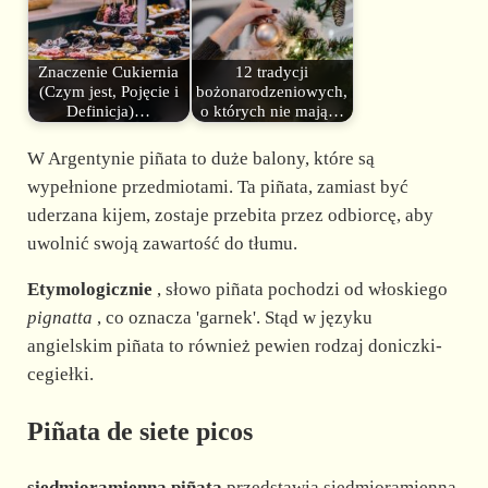
Znaczenie Cukiernia
12 tradycji
(Czym jest, Pojęcie i
bożonarodzeniowych,
Definicja)…
o których nie mają…
W Argentynie piñata to duże balony, które są
wypełnione przedmiotami. Ta piñata, zamiast być
uderzana kijem, zostaje przebita przez odbiorcę, aby
uwolnić swoją zawartość do tłumu.
Etymologicznie
, słowo piñata pochodzi od włoskiego
pignatta
, co oznacza 'garnek'. Stąd w języku
angielskim piñata to również pewien rodzaj doniczki-
cegiełki.
Piñata de siete picos
siedmioramienna piñata
przedstawia siedmioramienną