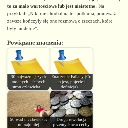
to za mało wartościowe lub jest nieistotne
. Na
przykład: „Nikt nie chodził na te spotkania, ponieważ
zawsze kończyły się one rozmową o rzeczach, które
były tandetne”.
Powiązane znaczenia:
30 najważniejszych
Znaczenie Fallacy (Co
mocnych i słabych
to jest, pojęcie i
stron człowieka…
definicja)…
50 wad u człowieka:
Druga rewolucja
od najmniej
przemysłowa: cechy