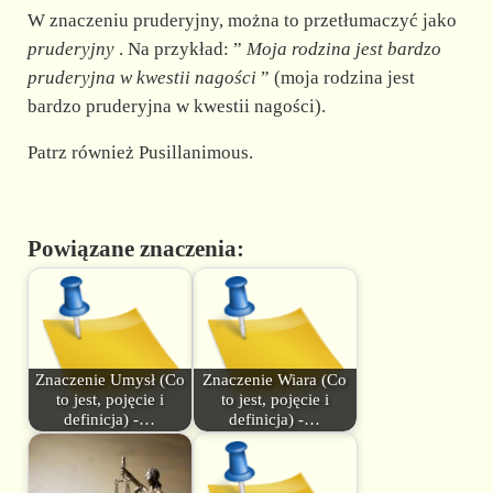
W znaczeniu pruderyjny, można to przetłumaczyć jako
pruderyjny
. Na przykład: ”
Moja rodzina jest bardzo
pruderyjna w kwestii nagości
” (moja rodzina jest
bardzo pruderyjna w kwestii nagości).
Patrz również Pusillanimous.
Powiązane znaczenia:
Znaczenie Umysł (Co
Znaczenie Wiara (Co
to jest, pojęcie i
to jest, pojęcie i
definicja) -…
definicja) -…