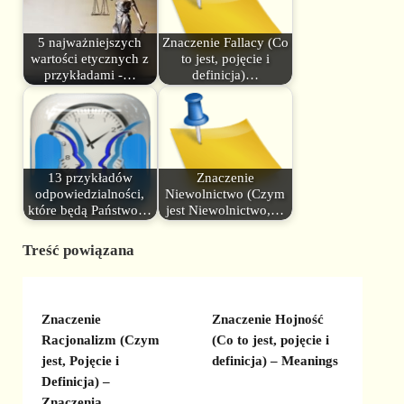
5 najważniejszych
Znaczenie Fallacy (Co
wartości etycznych z
to jest, pojęcie i
przykładami -…
definicja)…
13 przykładów
Znaczenie
odpowiedzialności,
Niewolnictwo (Czym
które będą Państwo…
jest Niewolnictwo,…
Treść powiązana
Znaczenie
Znaczenie Hojność
Racjonalizm (Czym
(Co to jest, pojęcie i
jest, Pojęcie i
definicja) – Meanings
Definicja) –
Znaczenia