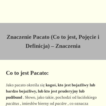
Znaczenie Pacato (Co to jest, Pojęcie i
Definicja) – Znaczenia
Co to jest Pacato:
Jako pacato określa się
kogoś, kto jest bojaźliwy lub
bardzo bojaźliwy, lub kto jest pruderyjny lub
pudibund
. Słowo, jako takie, pochodzi od łacińskiego
pacātus
, imiesłów bierny od
pacāre
, co oznacza