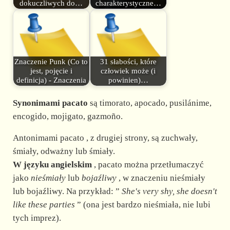
dokuczliwych do…
charakterystyczne…
Znaczenie Punk (Co to
31 słabości, które
jest, pojęcie i
człowiek może (i
definicja) - Znaczenia
powinien)…
Synonimami pacato
są timorato, apocado, pusilánime,
encogido, mojigato, gazmoño.
Antonimami pacato , z drugiej strony, są zuchwały,
śmiały, odważny lub śmiały.
W języku angielskim
, pacato można przetłumaczyć
jako
nieśmiały
lub
bojaźliwy
, w znaczeniu nieśmiały
lub bojaźliwy. Na przykład: ”
She's
very shy, she doesn't
like these parties
” (ona jest bardzo nieśmiała, nie lubi
tych imprez).